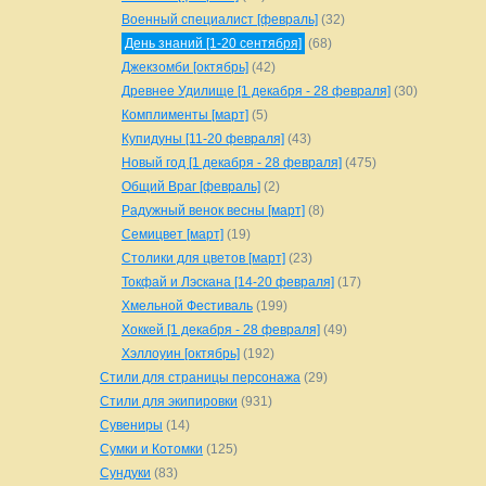
Военный специалист [февраль]
(32)
День знаний [1-20 сентября]
(68)
Джекзомби [октябрь]
(42)
Древнее Удилище [1 декабря - 28 февраля]
(30)
Комплименты [март]
(5)
Купидуны [11-20 февраля]
(43)
Новый год [1 декабря - 28 февраля]
(475)
Общий Враг [февраль]
(2)
Радужный венок весны [март]
(8)
Семицвет [март]
(19)
Столики для цветов [март]
(23)
Токфай и Лэскана [14-20 февраля]
(17)
Хмельной Фестиваль
(199)
Хоккей [1 декабря - 28 февраля]
(49)
Хэллоуин [октябрь]
(192)
Стили для страницы персонажа
(29)
Стили для экипировки
(931)
Сувениры
(14)
Сумки и Котомки
(125)
Сундуки
(83)