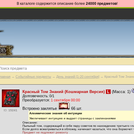
В каталоге содержится описание более
24000 предметов
!
лавная
→
Событийные предметы
→
День знаний [1-20 сентября]
→ Красный Том Знани
Красный Том Знаний (Кошмарная Версия)
L
(Масса: 1)
Долговечность: 0/1
Преобразуется:
1 сентября 00:00
Встроено заклятье
66 шт.
ID:
15241
Алхимические знания об интуиции
Увеличивает интуицию и выдает страницы с заклинаниями
Описание:
Пыльный том, содержащий в себе пару советов по нахождению третьего гла
Если долго всматриваться в обложку, начинает казаться, что она бормочет 
Предмет не подлежит ремонту