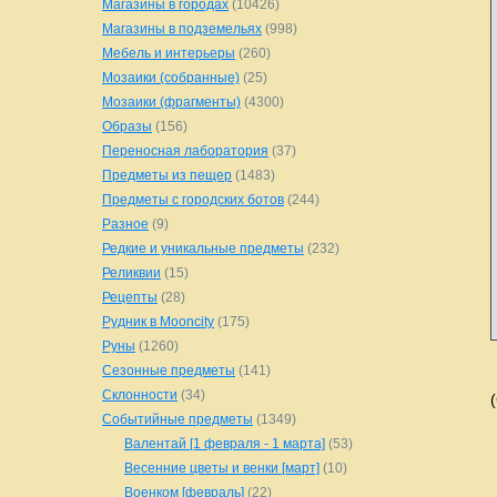
Магазины в городах
(10426)
Магазины в подземельях
(998)
Мебель и интерьеры
(260)
Мозаики (собранные)
(25)
Мозаики (фрагменты)
(4300)
Образы
(156)
Переносная лаборатория
(37)
Предметы из пещер
(1483)
Предметы с городских ботов
(244)
Разное
(9)
Редкие и уникальные предметы
(232)
Реликвии
(15)
Рецепты
(28)
Рудник в Mooncity
(175)
Руны
(1260)
Сезонные предметы
(141)
Склонности
(34)
Событийные предметы
(1349)
Валентай [1 февраля - 1 марта]
(53)
Весенние цветы и венки [март]
(10)
Военком [февраль]
(22)