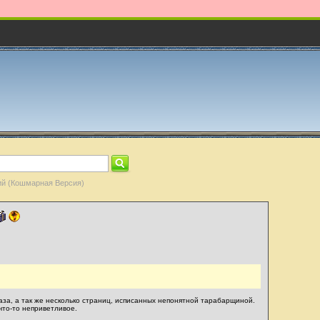
й (Кошмарная Версия)
за, а так же несколько страниц, исписанных непонятной тарабарщиной.
что-то неприветливое.