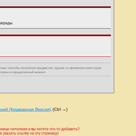
аграды.
тные способы получения предметов, однако со временем некоторые
ступны в определенный момент.
аний (Кошмарная Версия)
(Ctrl →)
ице неполная и вы хотите что-то добавить?
 указать ссылку на эту страницу)