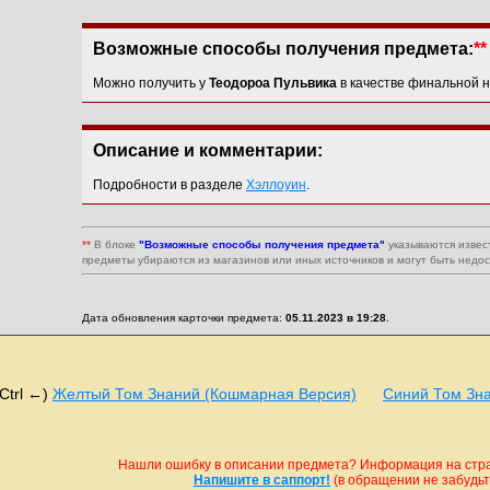
Возможные способы получения предмета:
**
Можно получить у
Теодороа Пульвика
в качестве финальной н
Описание и комментарии:
Подробности в разделе
Хэллоуин
.
**
В блоке
"Возможные способы получения предмета"
указываются извес
предметы убираются из магазинов или иных источников и могут быть недо
Дата обновления карточки предмета:
05.11.2023 в 19:28
.
(Ctrl ←)
Желтый Том Знаний (Кошмарная Версия)
Синий Том Зн
Нашли ошибку в описании предмета? Информация на стран
Напишите в саппорт!
(в обращении не забудьте