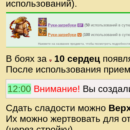
использований).
Руки-загребуки
(
50
использований в сутк
EF
Руки-загребуки
(
100
использований в сутк
U
Нажмите на название предмета, чтобы посмотреть подробности
В боях за
10 сердец
появл
После использования прием
12:00
Внимание!
Вы создали
Сдать сладости можно
Вер
Их можно жертвовать для о
(через стройку).