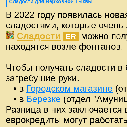
Сладости для Верховной Тыквы
В 2022 году появилась нова
сладостями, которые очень
Сладости
можно полу
ER
находятся возле фонтанов.
Чтобы получать сладости в 
загребущие руки.
• в
Городском магазине
(от
• в
Березке
(отдел "Амуни
Разница в них заключается в
еврокредиты могут работать 