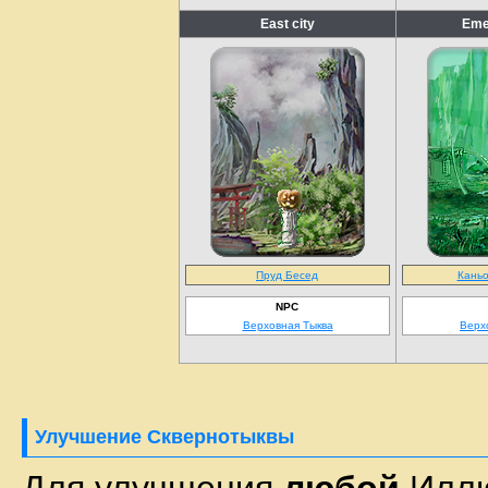
East city
Emer
Пруд Бесед
Каньо
NPC
Верховная Тыква
Верх
Улучшение Сквернотыквы
Для улучшения
любой
Иллю