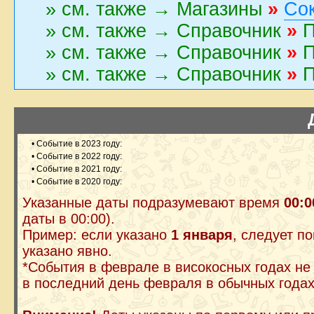
» см. также → Магазины
»
Со
» см. также → Справочник
»
П
» см. также → Справочник
»
П
» см. также → Справочник
»
П
• Событие в 2023 году:
• Событие в 2022 году:
• Событие в 2021 году:
• Событие в 2020 году:
Указанные даты подразумевают время
00:0
даты в 00:00).
Пример: если указано
1 января
, следует п
указано явно.
*События в феврале в високосных годах не
в последний день февраля в обычных годах