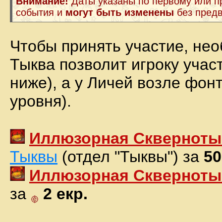
Внимание!
Даты указаны по первому или 
события и
могут быть изменены
без пред
Чтобы принять участие, нео
Тыква позволит игроку учас
ниже), а у Личей возле фо
уровня).
Иллюзорная Скверноты
Тыквы
(отдел "Тыквы") за
50
Иллюзорная Скверноты
за
2 екр.