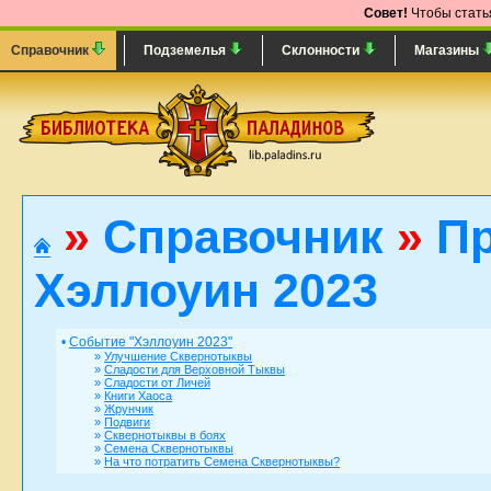
Совет!
Чтобы статья
Справочник
Подземелья
Склонности
Магазины
»
Справочник
»
Пр
Хэллоуин 2023
•
Событие "Хэллоуин 2023"
»
Улучшение Сквернотыквы
»
Сладости для Верховной Тыквы
»
Сладости от Личей
»
Книги Хаоса
»
Жрунчик
»
Подвиги
»
Сквернотыквы в боях
»
Семена Сквернотыквы
»
На что потратить Семена Сквернотыквы?