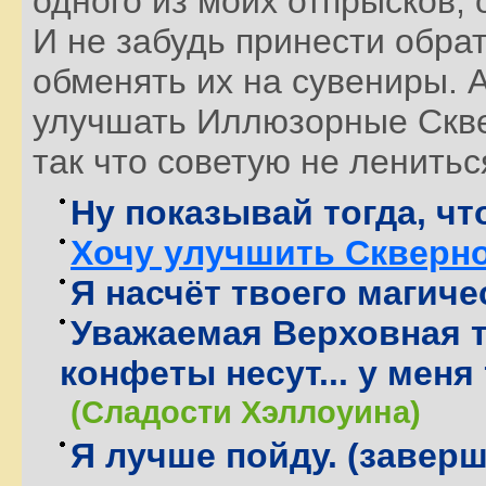
одного из моих отпрысков, 
И не забудь принести обр
обменять их на сувениры. А
улучшать Иллюзорные Скве
так что советую не ленитьс
Ну показывай тогда, что
Хочу улучшить Скверно
Я насчёт твоего магиче
Уважаемая Верховная т
конфеты несут... у меня 
(Сладости Хэллоуина)
Я лучше пойду. (заверш