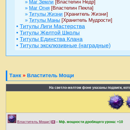
»
Маг Земли
[Властелин Недр]
»
Маг Огня
[Властелин Пекла]
»
Титулы Жизни
[Хранитель Жизни]
»
Титулы Маны
[Хранитель Мудрости]
•
Титулы Лиги Мастерства
•
Титулы Желтой Школы
•
Титулы Единства Клана
•
Титулы эксклюзивные (наградные)
Танк
»
Властитель Мощи
На светло-желтом фоне указаны подвиги, ко
Властитель Мощи I
–
Мф. мощности дробящего урона: +10
R