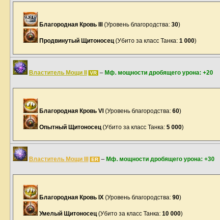
Благородная Кровь III
(Уровень благородства:
30
)
Продвинутый Щитоносец
(Убито за класс Танка:
1 000
)
Властитель Мощи II
–
Мф. мощности дробящего урона: +20
VR
Благородная Кровь VI
(Уровень благородства:
60
)
Опытный Щитоносец
(Убито за класс Танка:
5 000
)
Властитель Мощи III
–
Мф. мощности дробящего урона: +30
ER
Благородная Кровь IX
(Уровень благородства:
90
)
Умелый Щитоносец
(Убито за класс Танка:
10 000
)