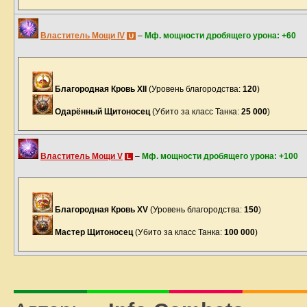
Властитель Мощи IV
–
Мф. мощности дробящего урона: +60
U
Благородная Кровь XII
(Уровень благородства:
120
)
Одарённый Щитоносец
(Убито за класс Танка:
25 000
)
Властитель Мощи V
–
Мф. мощности дробящего урона: +100
L
Благородная Кровь XV
(Уровень благородства:
150
)
Мастер Щитоносец
(Убито за класс Танка:
100 000
)