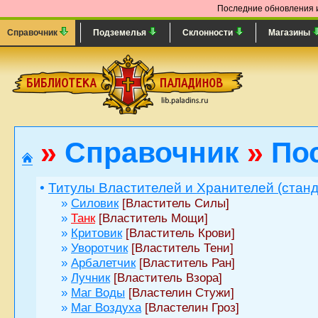
Последние обновления и
Справочник
Подземелья
Склонности
Магазины
»
Справочник
»
По
•
Титулы Властителей и Хранителей (стан
»
Силовик
[Властитель Силы]
»
Танк
[Властитель Мощи]
»
Критовик
[Властитель Крови]
»
Уворотчик
[Властитель Тени]
»
Арбалетчик
[Властитель Ран]
»
Лучник
[Властитель Взора]
»
Маг Воды
[Властелин Стужи]
»
Маг Воздуха
[Властелин Гроз]