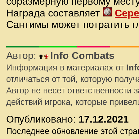
соразмерную первому месту 
Награда составляет
Сер
Сантимы может потратить г
Автор:
Info Combats
Информация в материалах от
In
отличаться от той, которую полу
Автор не несет ответственности з
действий игрока, которые приве
Опубликовано:
17.12.2021
Последнее обновление этой стр