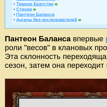
•
Темное Братство
•
Стихии
•
Пантеон Баланса
•
Ангелы без последователей
Пантеон Баланса
впервые
роли "весов" в клановых пр
Эта склонность переходяща
сезон, затем она переходит