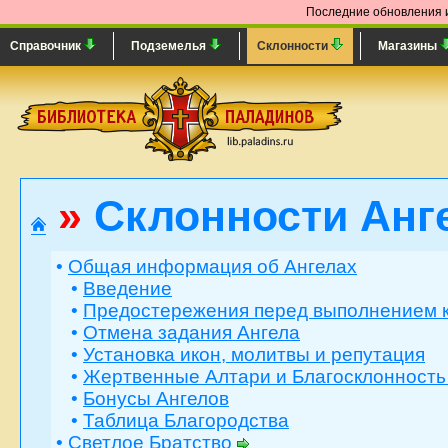
Последние обновления и
Справочник
Подземелья
Склонности
Магазины
»
Склонности Анг
•
Общая информация об Ангелах
•
Введение
•
Предостережения перед выполнением 
•
Отмена задания Ангела
•
Установка икон, молитвы и репутация
•
Жертвенные Алтари и Благосклонность
•
Бонусы Ангелов
•
Таблица Благородства
•
Светлое Братство