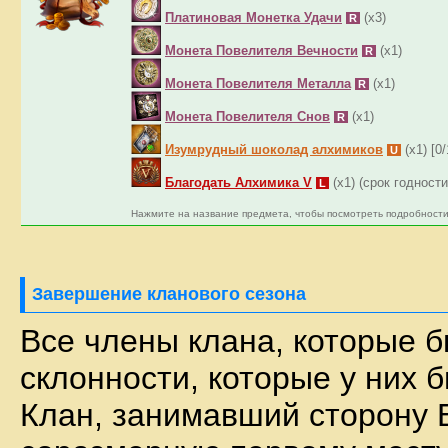
Платиновая Монетка Удачи
(x3)
R
Монета Повелителя Вечности
(x1)
R
Монета Повелителя Металла
(x1)
R
Монета Повелителя Снов
(x1)
R
Изумрудный шоколад алхимиков
(x1) [0/
U
Благодать Алхимика V
(x1) (срок годности
L
Нажмите на название предмета, чтобы посмотреть подробности
Завершение кланового сезона
Все члены клана, которые б
склонности, которые у них 
Клан, занимавший сторону Б