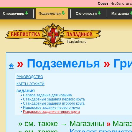
Совет!
Чтобы статья
Справочник
Подземелья
Склонности
Магазины
»
Подземелья
»
Гр
РУКОВОДСТВО
КАРТЫ ЭТАЖЕЙ
ЗАДАНИЯ
•
Первое задание для новичка
•
Стандартные задания первого круга
•
Стандартные задания второго круга
•
Рыцарское задание первого круга
•
Рыцарское задание второго круга
» см. также → Магазины
»
Магаз
» см. также →
Каталог предмет