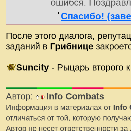
ошибся. Поздравл
Спасибо! (зав
После этого диалога, репута
заданий в
Грибнице
закроетс
Suncity
- Рыцарь второго к
Автор:
Info Combats
Информация в материалах от
Info
отличаться от той, которую получа
Автор не несет ответственности за 