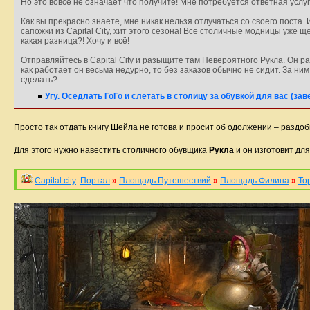
Но это вовсе не означает что получите! Мне потребуется ответная услуг
Как вы прекрасно знаете, мне никак нельзя отлучаться со своего поста
сапожки из Capital City, хит этого сезона! Все столичные модницы уже щ
какая разница?! Хочу и всё!
Отправляйтесь в Capital City и разыщите там Невероятного Рукла. Он ра
как работает он весьма недурно, то без заказов обычно не сидит. За ни
сделать?
Угу. Оседлать ГоГо и слетать в столицу за обувкой для вас (за
Просто так отдать книгу Шейла не готова и просит об одолжении – раздо
Для этого нужно навестить столичного обувщика
Рукла
и он изготовит дл
Capital city
:
Портал
»
Площадь Путешествий
»
Площадь Филина
»
То