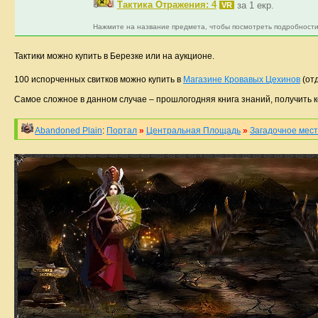
Тактика Отражения: 4
за 1 екр.
VR
Нажмите на название предмета, чтобы посмотреть подробности
Тактики можно купить в Березке или на аукционе.
100 испорченных свитков можно купить в
Магазине Кровавых Цехинов
(от
Самое сложное в данном случае – прошлогодняя книга знаний, получить 
Abandoned Plain
:
Портал
»
Центральная Площадь
»
Загадочное мес