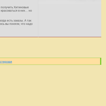
ся получить Хитиновые
м красоваться в них… но
гда есть заказы. А так
еюсь вы поняли, что надо
стерская