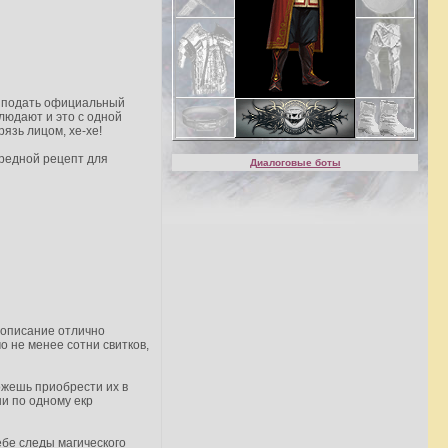
мя подать официальный
людают и это с одной
рязь лицом, хе-хе!
ередной рецепт для
Диалоговые боты
 описание отлично
 не менее сотни свитков,
ожешь приобрести их в
ни по одному екр
себе следы магического