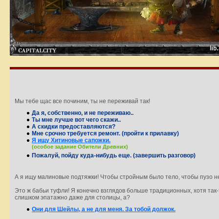
Мы тебе щас все починим, ты не переживай так!
Да я, собственно, и не переживаю..
Ты мне лучше вот чего скажи..
А скидки предоставляются?
Мне срочно требуется ремонт. (пройти к прилавку)
Я ищу Хитиновые сапожки.
(особое задание Обители Древних)
Пожалуй, пойду куда-нибудь еще. (завершить разговор)
А я ищу малиновые подтяжки! Чтобы стройным было тело, чтобы пузо не 
Это ж бабьи туфли! Я конечно взглядов больше традиционных, хотя так-
слишком эпатажно даже для столицы, а?
Они для Шейлы, а не для меня. За тобой должок.