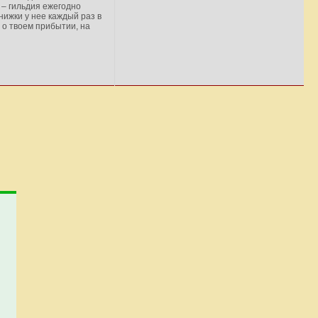
 – гильдия ежегодно
нижки у нее каждый раз в
 о твоем прибытии, на