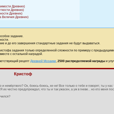
шимости Древних)
еткости Древних)
тности Древних)
а Величия Древних)
особое задание.
ности.
ание и до его завершения стандартные задания не будут выдаваться.
 Кристофа задания только определенной сложности по примеру с предыдущим
месте с остальной наградой.
тветствующий рецепт
Древней Мозаики
,
2500 распределяемой награды
и улу
Кристоф
о и немёртвого? Ох, боюсь-боюсь, хе-хе! Все только о тебе и говорят, ты у на
 их честно предупреждал, что ты и так ужасен, а уж в гневе... но кто меня по
учился?