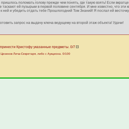
о пришлось поломать голову прежде чем понять, где такую взять! Если вкратце
таскают ей пузырьки в первой половине сентября. И мне известно, что эти к
к ней и убедить отдать тебе Прошлогодний Том Знаний! Я послал ей весточку
отовить запрос на выдачу ключа ведущему на второй этаж объекта! Удачи!
 принести Кристофу указанные предметы. 0/7
 Цехинов Лича-Секретаря, либо с Аукциона. 0/100