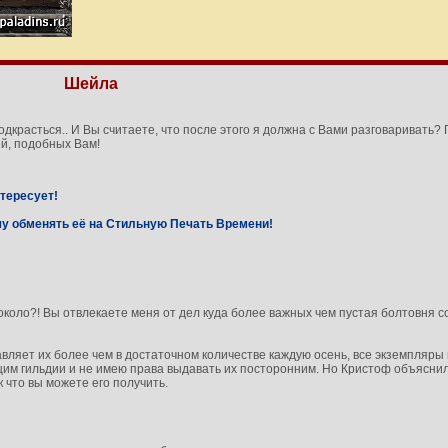
Шейла
красться.. И Вы считаете, что после этого я должна с Вами разговаривать? 
ей, подобных Вам!
нтересует!
очу обменять её на Стильную Печать Времени!
а около?! Вы отвлекаете меня от дел куда более важных чем пустая болтовня 
тавляет их более чем в достаточном количестве каждую осень, все экземпляр
м гильдии и не имею права выдавать их посторонним. Но Кристоф объяснил 
 что вы можете его получить.