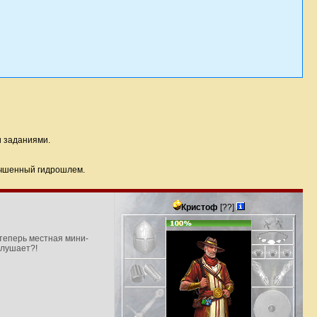
и заданиями.
чшенный гидрошлем.
Кристоф
[??]
с теперь местная мини-
слушает?!