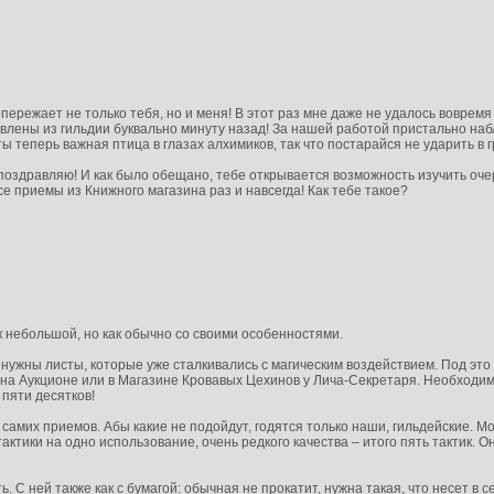
 опережает не только тебя, но и меня! В этот раз мне даже не удалось вовре
авлены из гильдии буквально минуту назад! За нашей работой пристально наб
ы теперь важная птица в глазах алхимиков, так что постарайся не ударить в г
и поздравляю! И как было обещано, тебе открывается возможность изучить оч
е приемы из Книжного магазина раз и навсегда! Как тебе такое?
 небольшой, но как обычно со своими особенностями.
 нужны листы, которые уже сталкивались с магическим воздействием. Под это
на Аукционе или в Магазине Кровавых Цехинов у Лича-Секретаря. Необходимо
 пяти десятков!
самих приемов. Абы какие не подойдут, годятся только наши, гильдейские. М
актики на одно использование, очень редкого качества – итого пять тактик. О
ь. С ней также как с бумагой: обычная не прокатит, нужна такая, что несет в 