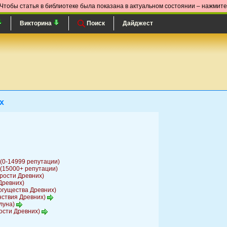
Чтобы статья в библиотеке была показана в актуальном состоянии – нажмит
Викторина
Поиск
Дайджест
х
(0-14999 репутации)
(15000+ репутации)
рости Древних)
Древних)
огущества Древних)
нствия Древних)
луна)
ости Древних)