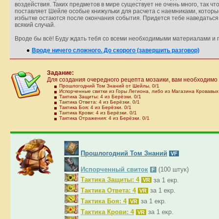
воздействия. Таких предметов в мире существует не очень много, так чт
поставляет Шейле особые книжульки для расчета с наемниками, которые 
избытке остаются после окончания события. Придется тебе наведаться 
всякий случай.
Вроде бы всё! Буду ждать тебя со всеми необходимыми материалами и г
Вроде ничего сложного. До скорого (завершить разговор)
Задание:
Для создания очередного рецепта мозаики, вам необходимо
Прошлогодний Том Знаний от Шейлы. 0/1
Испорченные свитки из Горы Легиона, либо из Магазина Кровавых
Тактика Защиты: 4 из Берёзки. 0/1
Тактика Ответа: 4 из Берёзки. 0/1
Тактика Боя: 4 из Берёзки. 0/1
Тактика Крови: 4 из Берёзки. 0/1
Тактика Отражения: 4 из Берёзки. 0/1
Прошлогодний Том Знаний
VF
Испорченный свиток
(100 штук)
F
Тактика Защиты: 4
за 1 екр.
VR
Тактика Ответа: 4
за 1 екр.
VR
Тактика Боя: 4
за 1 екр.
VR
Тактика Крови: 4
за 1 екр.
VR