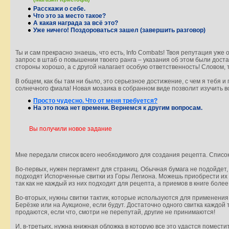
Расскажи о себе.
Что это за место такое?
А какая награда за всё это?
Уже ничего! Поздороваться зашел (завершить разговор)
Ты и сам прекрасно знаешь, что есть, Info Combats! Твоя репутация уже
запрос в штаб о повышении твоего ранга – указания об этом были дост
стороны хорошо, а с другой налагает особую ответственность! Словом, т
В общем, как бы там ни было, это серьезное достижение, с чем я тебя 
солнечного фиала! Новая мозаика в собранном виде позволит изучить вс
Просто чудесно. Что от меня требуется?
На это пока нет времени. Вернемся к другим вопросам.
Вы получили новое задание
Мне передали список всего необходимого для создания рецепта. Список
Во-первых, нужен пергамент для страниц. Обычная бумага не подойдет,
подходят Испорченные свитки из Горы Легиона. Можешь приобрести их 
так как не каждый из них подходит для рецепта, а приемов в книге более
Во-вторых, нужны свитки тактик, которые используются для применения 
Берёзке или на Аукционе, если будут. Достаточно одного свитка каждой т
продаются, если что, смотри не перепутай, другие не принимаются!
И, в-третьих, нужна книжная обложка в которую все это удастся поместит