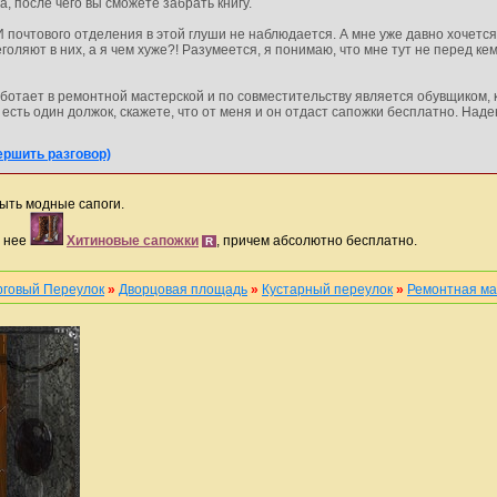
а, после чего вы сможете забрать книгу.
. И почтового отделения в этой глуши не наблюдается. А мне уже давно хочет
еголяют в них, а я чем хуже?! Разумеется, я понимаю, что мне тут не перед ке
ботает в ремонтной мастерской и по совместительству является обувщиком, ко
м есть один должок, скажете, что от меня и он отдаст сапожки бесплатно. Над
вершить разговор)
быть модные сапоги.
я нее
Хитиновые сапожки
, причем абсолютно бесплатно.
R
рговый Переулок
»
Дворцовая площадь
»
Кустарный переулок
»
Ремонтная ма