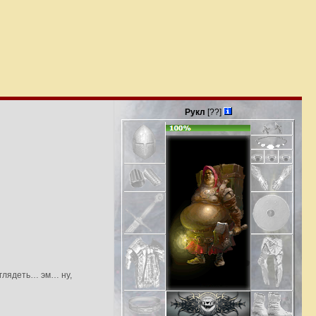
Рукл
[??]
ыглядеть… эм… ну,