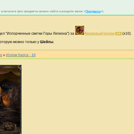
 в каталоге (все предметы можно найти в разделе меню «
Предметы
»).
дел "Испорченные свитки Горы Легиона") за
Кровавый Цехин
(x10).
ER
которую можно только у
Шейлы
.
то
»
Излом Хаоса - 16