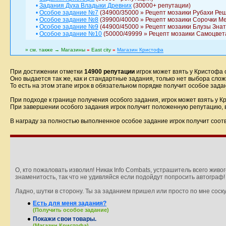
•
Задания Духа Владыки Древних
(30000+ репутации)
•
Особое задание №7
(34900/35000 » Рецепт мозаики Рубахи Ре
•
Особое задание №8
(39900/40000 » Рецепт мозаики Сорочки М
•
Особое задание №9
(44900/45000 » Рецепт мозаики Блузы Зна
•
Особое задание №10
(50000/49999 » Рецепт мозаики Самоцвет
» см. также → Магазины
»
East city
»
Магазин Кристофа
При достижении отметки
14900 репутации
игрок может взять у Кристофа 
Оно выдается так же, как и стандартные задания, только нет выбора слож
То есть на этом этапе игрок в обязательном порядке получит особое зад
При подходе к границе получения особого задания, игрок может взять у
При завершении особого задания игрок получит положенную репутацию, в
В награду за полностью выполненное особое задание игрок получит соо
О, кто пожаловать изволил! Никак Info Combats, устрашитель всего живог
знаменитость, так что не удивляйся если подойдут попросить автограф! Я
Ладно, шутки в сторону. Ты за заданием пришел или просто по мне соск
Есть для меня задания?
(Получить особое задание)
Покажи свои товары.
(Магазин Кристофа)