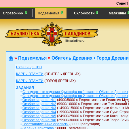
Совет!
Справочник
Подземелья
Склонности
Магазины
»
Подземелья
»
Обитель Древних • Город Древни
РУКОВОДСТВО
КАРТЫ ЭТАЖЕЙ
(ОБИТЕЛЬ ДРЕВНИХ)
КАРТЫ ЭТАЖЕЙ
(ГОРОД ДРЕВНИХ)
ЗАДАНИЯ
•
Стандартные задания Кристофа на 1 этаже в Обители Древних
•
Стандартные задания Кристофа на 2 этаже в Обители Древних
•
Особое задание №1
(4900/5000 » Рецепт мозаики Реликвия Муд
•
Особое задание №2
(9900/10000 » Рецепт мозаики Том Знаний 
•
Особое задание №3
(14900/15000 » Рецепт мозаики Фолиант М
•
Особое задание №4
(19900/20000 » Рецепт мозаики Сума Стра
•
Особое задание №5
(24900/25000 » Рецепт мозаики Кокон Кеца
•
Особое задание №6
(29900/30000 » Рецепт мозаики Тавро Вечн
•
Восстановленные обелиски
(30000 репутации)
•
Задания Кристофа
(30000+ репутации)