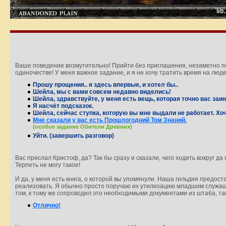
Ваше поведение возмутительно! Прийти без приглашения, незаметно под
одиночестве! У меня важное задание, и я не хочу тратить время на люд
Прошу прощения.. я здесь впервые, и хотел бы..
Шейла, мы с вами совсем недавно виделись!
Шейла, здравствуйте, у меня есть вещь, которая точно вас заи
Я насчёт подсказок.
Шейла, сейчас ступка, которую вы мне выдали не работает. Х
Мне сказали у вас есть Прошлогодний Том Знаний.
(особое задание Обители Древних)
Уйти. (завершить разговор)
Вас прислал Кристоф, да? Так бы сразу и сказали, чего ходить вокруг д
Терпеть не могу такое!
И да, у меня есть книга, о которой вы упомянули. Наша гильдия предос
реализовать. Я обычно просто поручаю их утилизацию младшим служащи
том, к тому же сопроводил это необходимыми документами из штаба, так
Отлично!