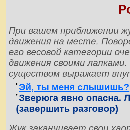
Р
При вашем приближении ж
движения на месте. Повор
его весовой категории оч
движения своими лапками.
существом выражает внут
Эй, ты меня слышишь?
Зверюга явно опасна. 
(завершить разговор)
Жук заканчивает свои хао