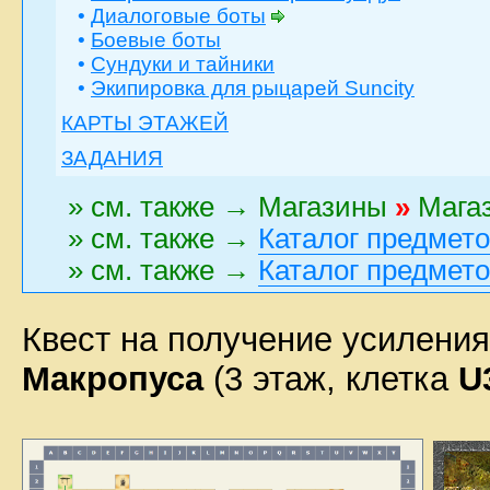
•
Диалоговые боты
•
Боевые боты
•
Сундуки и тайники
•
Экипировка для рыцарей Suncity
КАРТЫ ЭТАЖЕЙ
ЗАДАНИЯ
» см. также → Магазины
»
Магаз
» см. также →
Каталог предмет
» см. также →
Каталог предмет
Квест на получение усилени
Макропуса
(3 этаж, клетка
U