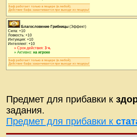
Баф работает только в пещере (в любой).
Действие бафа заканчивается при выходе из пещеры!
Благословение Грибницы
(Эффект)
Сила: +10
Ловкость: +10
Интуиция: +10
Интеллект: +10
» Срок действия:
3 ч.
» Активно:
на игроке
Баф работает только в пещере (в любой).
Действие бафа заканчивается при выходе из пещеры!
Предмет для прибавки к
здо
задания.
Предмет для прибавки к
ста