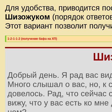
Для удобства, приводится по
Шизожуком
(порядок ответов
Этот вариант позволит получ
1-2-1-1-2 (получение бафа на ХП)
Ши
Добрый день. Я рад вас ви
Много слышал о вас, но, к 
довелось. Рад, что сейчас 
вижу, что у вас есть ко мне
нем?