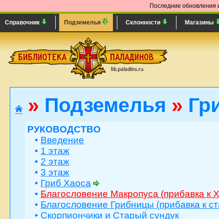
Последние обновления и
Справочник
Подземелья
Склонности
Магазины
»
Подземелья
»
Гр
РУКОВОДСТВО
•
Введение
•
1 этаж
•
2 этаж
•
3 этаж
•
Гриб Хаоса
•
Благословение Макропуса (прибавка к 
•
Благословение Грибницы (прибавка к ст
•
Скорпиончики и Старый сундук