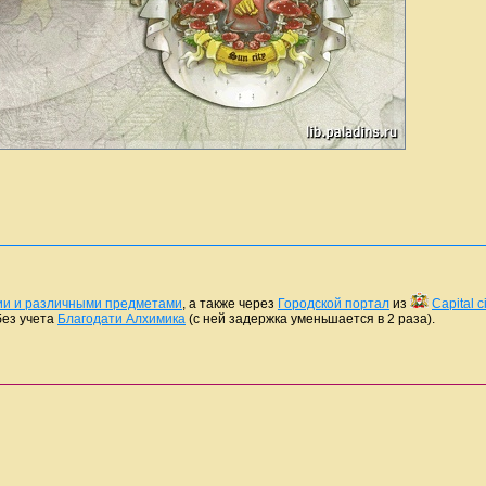
ии и различными предметами
, а также через
Городской портал
из
Capital ci
 без учета
Благодати Алхимика
(с ней задержка уменьшается в 2 раза).