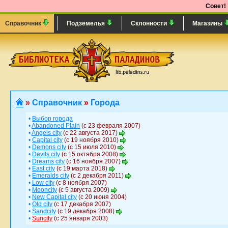
Совет!
Справочник
Подземелья
Склонности
Магазины
»
Справочник
»
Города
•
Выбор города
•
Abandoned Plain
(с 23 февраля 2007)
•
Angels city
(с 22 августа 2017)
•
Capital city
(с 19 ноября 2010)
•
Demons city
(с 15 июля 2010)
•
Devils city
(с 15 октября 2008)
•
Dreams city
(с 16 ноября 2007)
•
East city
(с 19 марта 2018)
•
Emeralds city
(с 2 декабря 2011)
•
Low city
(с 8 ноября 2007)
•
Mooncity
(с 5 августа 2009)
•
New Capital city
(с 20 июня 2004)
•
Old city
(с 17 декабря 2007)
•
Sandcity
(с 19 декабря 2008)
•
Suncity
(с 25 января 2003)