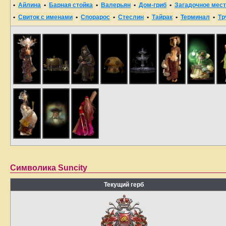
•
Айлина
•
Барная стойка
•
Валерьян
•
Дом-гриб
•
Загадочное мес
•
Свиток с именами
•
Спорарос
•
Стеслин
•
Тайрак
•
Терминал
•
Тр
Символика Suncity
Текущий герб