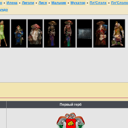
то
•
Илена
•
Лиголи
•
Лися
•
Мальчик
•
Мухатор
•
Пл’Слэлх
•
Пл’Слэлх
ундо
Первый герб