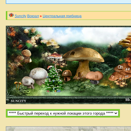
Suncity
Вокзал
»
Центральная грибница