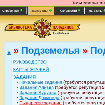
Последние обновления и
Справочник
Подземелья
Склонности
Магазины
»
Подземелья
»
По
РУКОВОДСТВО
КАРТЫ ЭТАЖЕЙ
ЗАДАНИЯ
•
Начальные задания
(требуется репута
•
Задания Ализея
(требуется репутация
5
•
Задания Вуруана
(требуется репутация
•
Задания Дезмонда
(требуется репутац
•
Рыцарское задание
(требуется репута