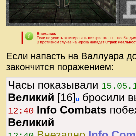
Внимание:
Если не успеть активировать все кристаллы – необходим
В противном случае на игрока нападет
Страж Реальнос
Если напасть на Валлуара до
закончится поражением:
Часы показывали
15.05.
Великий
[16]
бросили вы
Info Combats
побе
12:40
Великий
Внезапно
Info Com