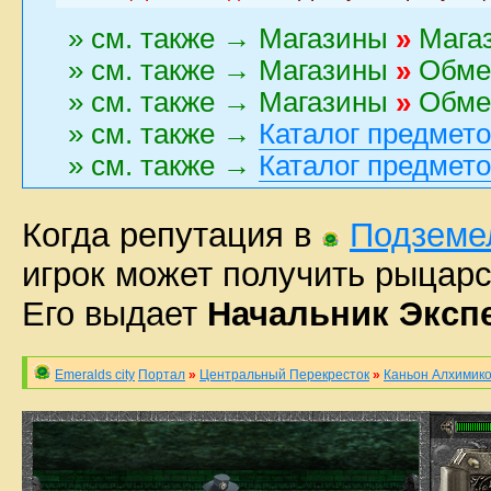
» см. также → Магазины
»
Магаз
» см. также → Магазины
»
Обмен
» см. также → Магазины
»
Обмен
» см. также →
Каталог предмет
» см. также →
Каталог предмет
Когда репутация в
Подземе
игрок может получить рыцарс
Его выдает
Начальник Эксп
Emeralds city
Портал
»
Центральный Перекресток
»
Каньон Алхимик