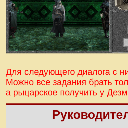
Для следующего диалога с 
Можно все задания брать толь
а рыцарское получить у Дезм
Руководите