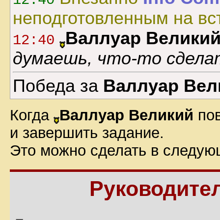
12:40
неподготовленным на вст
Валлуар Велики
12:40
думаешь, что-то сдела
Победа за
Валлуар Вел
Когда
Валлуар Великий
пов
и завершить задание.
Это можно сделать в следую
Руководите