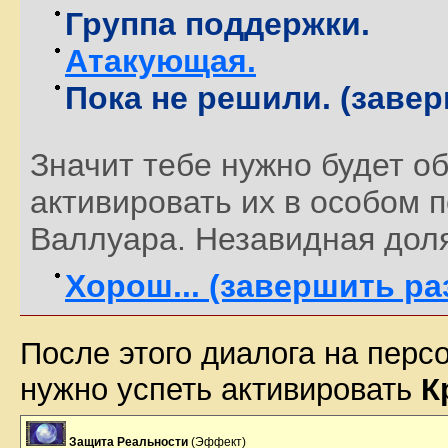
Группа поддержки.
Атакующая.
Пока не решили. (заве
Значит тебе нужно будет о
активировать их в особом п
Валлуара. Незавидная доля
Хорош... (завершить ра
После этого диалога на перс
нужно успеть активировать
К
Защита Реальности
(Эффект)