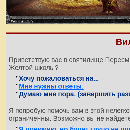
Ви
Приветствую вас в святилище Пересм
Желтой школы?
Хочу пожаловаться на...
Мне нужны ответы.
Думаю мне пора. (завершить раз
Я попробую помочь вам в этой нелегк
ограниченны. Возможно вы не найдете з
Я понимаю, но будет глупо не по