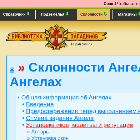
Совет!
Чтобы статья
Справочник
Подземелья
Склонности
Магазины
»
Склонности Анг
Ангелах
•
Общая информация об Ангелах
•
Введение
•
Предостережения перед выполнением 
•
Отмена задания Ангела
•
Установка икон, молитвы и репутация
»
Алтарь
»
Установка икон