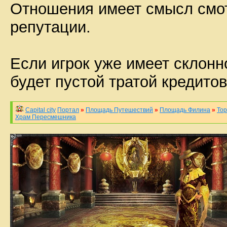
Отношения имеет смысл смотр
репутации.
Если игрок уже имеет склонн
будет пустой тратой кредитов
Capital city
Портал
»
Площадь Путешествий
»
Площадь Филина
»
Тор
Храм Пересмешника