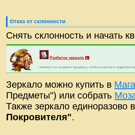
Отказ от склонности
Снять склонность и начать к
Разбитое зеркало
L
Нажмите на название предмета, чтобы посмотреть подробности
Зеркало можно купить в
Мага
Предметы") или собрать
Моза
Также зеркало единоразово 
Покровителя"
.