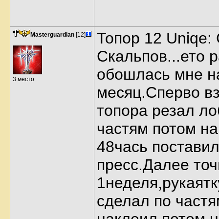
Топор 12 Uniqe:
Masterguardian
[12]
Скальпов...ето 
обошлась мне н
3 место
месяц.Сперво в
топора резал ло
частям потом н
48чась поставил
пресс.Далее то
1неделя,рукаятк
сделал по частя
наклеил.потом 