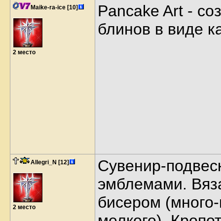
Pancake Art - со
Maike-ra-ice
[10]
блинов в виде к
2 место
Сувенир-подвес
Allegri_N
[12]
эмблемами. Вяз
бисером (много-
2 место
мелкого). Кропо