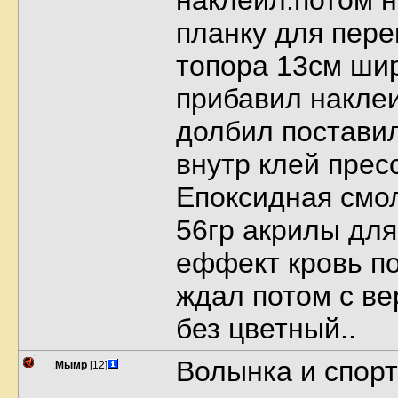
планку для пер
топора 13см ши
прибавил накле
долбил постави
внутр клей пресс
Епоксидная смо
56гр акрилы для
еффект кровь по
ждал потом с ве
без цветный..
Волынка и спорт
Мымр
[12]