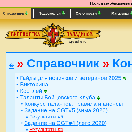
Последние обновления и
Справочник
Подземелья
Склонности
Магазины
»
Справочник
»
Ко
•
Гайды для новичков и ветеранов 2025
•
Викторина
•
Косплей
•
Таланты Бойцовского Клуба
•
Конкурс талантов: правила и анонсы
•
Задание на CGT#5 (зима 2020)
»
Результаты #5
•
Задание на CGT#4 (лето 2020)
»
Результаты #4