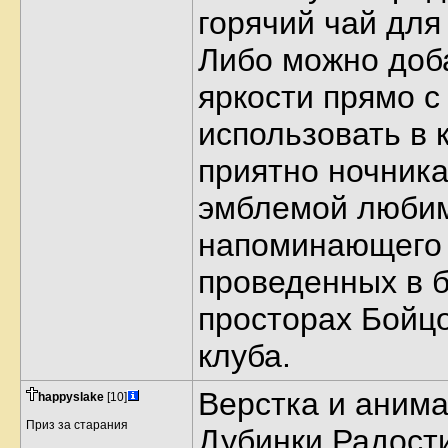
горячий чай для
Либо можно доб
яркости прямо с
использовать в 
приятно ночника
эмблемой любим
напоминающего 
проведенных в 
просторах Бойцо
клуба.
Верстка и аним
happyslake
[10]
Приз за старания
Дубинки Радост