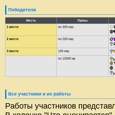
Победители
Места
Призы
1 место
по 300 екр.
2 место
по 200 екр.
3 место
100 екр.
по 10000 кр.
h
y
Все участники и их работы
Работы участников представл