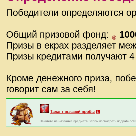
Победители определяются ор
Общий призовой фонд:
100
Призы в екрах разделяет меж
Призы кредитами получают 4 
Кроме денежного приза, побе
говорит сам за себя!
Талант высшей пробы
L
Нажмите на название предмета, чтобы посмотреть подробности