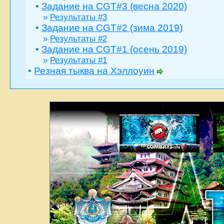
•
Задание на CGT#3 (весна 2020)
»
Результаты #3
•
Задание на CGT#2 (зима 2019)
»
Результаты #2
•
Задание на CGT#1 (осень 2019)
»
Результаты #1
•
Резная тыква на Хэллоуин