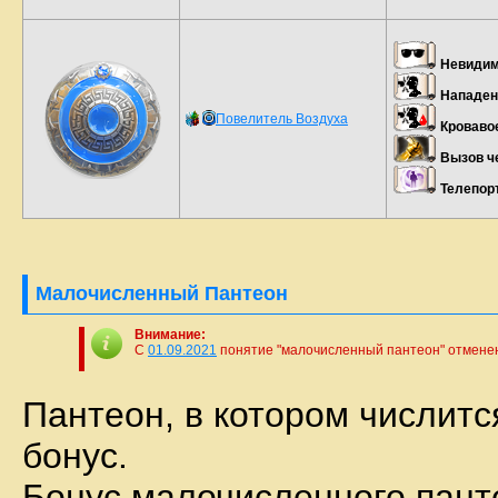
Невидим
Нападен
Повелитель Воздуха
Кроваво
Вызов ч
Телепор
Малочисленный Пантеон
Внимание:
С
01.09.2021
понятие "малочисленный пантеон" отмене
Пантеон, в котором числитс
бонус.
Бонус малочисленного панте