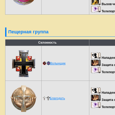
Вызов ч
Телепор
Пещерная группа
Склонность
Нападен
Волынщик
Защита 
Телепор
Нападен
Благодать
Защита 
Телепор