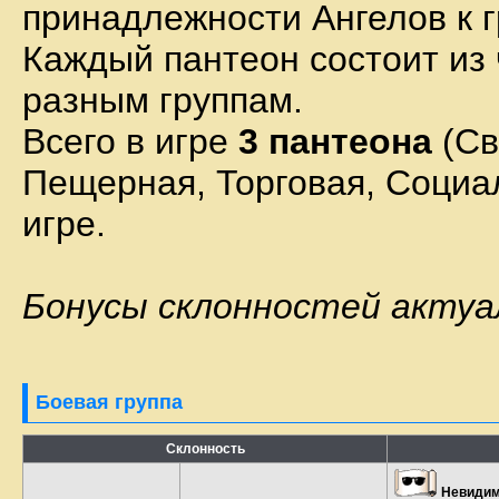
принадлежности Ангелов к г
Каждый пантеон состоит из 
разным группам.
Всего в игре
3 пантеона
(Св
Пещерная, Торговая, Социал
игре.
Бонусы склонностей актуал
Боевая группа
Склонность
Невидим