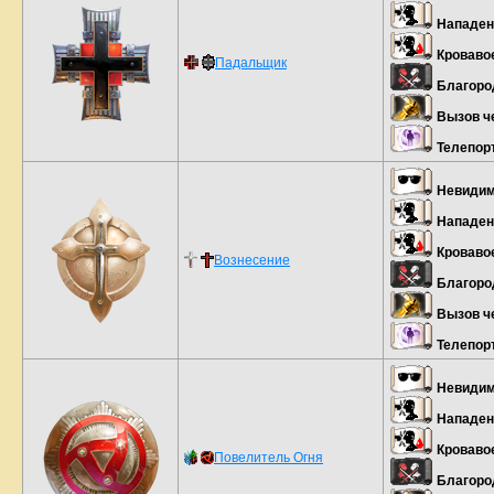
Нападен
Кроваво
Падальщик
Благоро
Вызов ч
Телепор
Невидим
Нападен
Кроваво
Вознесение
Благоро
Вызов ч
Телепор
Невидим
Нападен
Кроваво
Повелитель Огня
Благоро