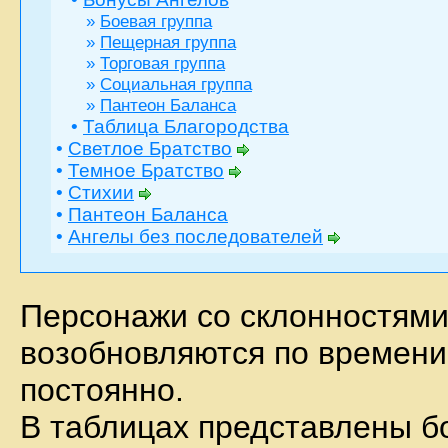
»
Боевая группа
»
Пещерная группа
»
Торговая группа
»
Социальная группа
»
Пантеон Баланса
•
Таблица Благородства
•
Светлое Братство
•
Темное Братство
•
Стихии
•
Пантеон Баланса
•
Ангелы без последователей
Персонажи со склонностям
возобновляются по времени
постоянно.
В таблицах представлены бо