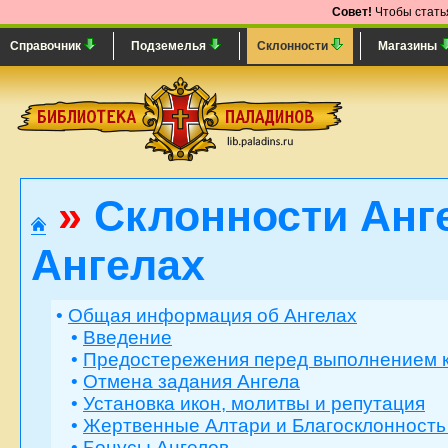
Совет!
Чтобы статья
Справочник
Подземелья
Склонности
Магазины
»
Склонности Анг
Ангелах
•
Общая информация об Ангелах
•
Введение
•
Предостережения перед выполнением 
•
Отмена задания Ангела
•
Установка икон, молитвы и репутация
•
Жертвенные Алтари и Благосклонность
•
Бонусы Ангелов