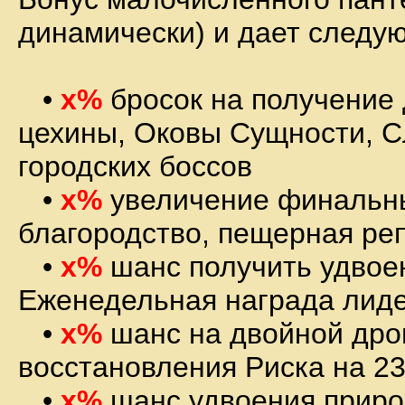
динамически) и дает следу
•
x%
бросок на получение 
цехины, Оковы Сущности, С
городских боссов
•
x%
увеличение финальных
благородство, пещерная ре
•
x%
шанс получить удвоен
Еженедельная награда лиде
•
x%
шанс на двойной дроп
восстановления Риска на 2
•
x%
шанс удвоения прирос