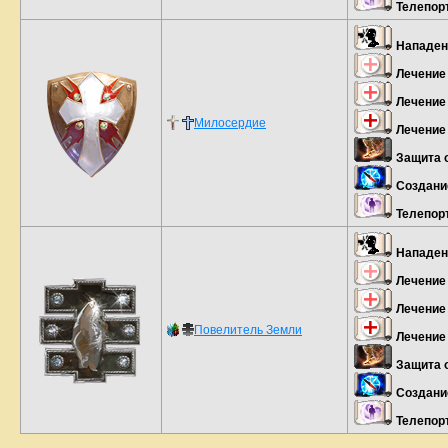
Телепор
Нападен
Лечение
Лечение
Милосердие
Лечение
Защита 
Создани
Телепор
Нападен
Лечение
Лечение
Повелитель Земли
Лечение
Защита 
Создани
Телепор