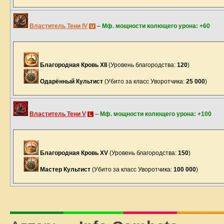
Властитель Тени IV
–
Мф. мощности колющего урона: +60
U
Благородная Кровь XII
(Уровень благородства:
120
)
Одарённый Культист
(Убито за класс Уворотчика:
25 000
)
Властитель Тени V
–
Мф. мощности колющего урона: +100
L
Благородная Кровь XV
(Уровень благородства:
150
)
Мастер Культист
(Убито за класс Уворотчика:
100 000
)