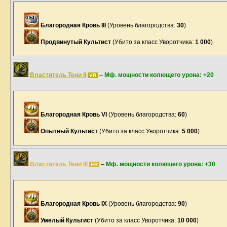
Благородная Кровь III
(Уровень благородства:
30
)
Продвинутый Культист
(Убито за класс Уворотчика:
1 000
)
Властитель Тени II
–
Мф. мощности колющего урона: +20
VR
Благородная Кровь VI
(Уровень благородства:
60
)
Опытный Культист
(Убито за класс Уворотчика:
5 000
)
Властитель Тени III
–
Мф. мощности колющего урона: +30
ER
Благородная Кровь IX
(Уровень благородства:
90
)
Умелый Культист
(Убито за класс Уворотчика:
10 000
)