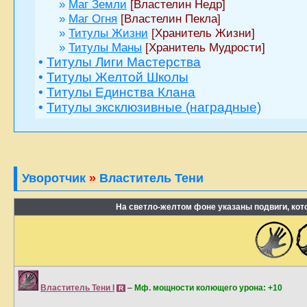
»
Маг Земли
[Властелин Недр]
»
Маг Огня
[Властелин Пекла]
»
Титулы Жизни
[Хранитель Жизни]
»
Титулы Маны
[Хранитель Мудрости]
•
Титулы Лиги Мастерства
•
Титулы Желтой Школы
•
Титулы Единства Клана
•
Титулы эксклюзивные (наградные)
Уворотчик
»
Властитель Тени
На светло-желтом фоне указаны подвиги, ко
Властитель Тени I
–
Мф. мощности колющего урона: +10
R