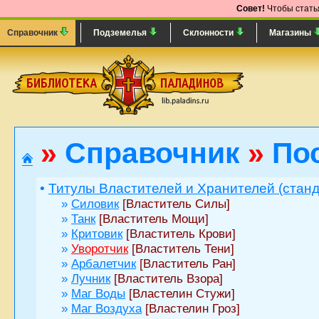
Совет!
Чтобы статья
Справочник
Подземелья
Склонности
Магазины
»
Справочник
»
По
•
Титулы Властителей и Хранителей (стан
»
Силовик
[Властитель Силы]
»
Танк
[Властитель Мощи]
»
Критовик
[Властитель Крови]
»
Уворотчик
[Властитель Тени]
»
Арбалетчик
[Властитель Ран]
»
Лучник
[Властитель Взора]
»
Маг Воды
[Властелин Стужи]
»
Маг Воздуха
[Властелин Гроз]