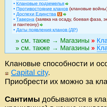
•
Клановые подземелья
•
Противостояние кланов
(клановые войны
•
Доспехи Единства
U
•
Таверна
(заявка на осаду, боевая фаза, 
и пантеону)
•
Даты появления кланов (ДР)
» см. также → Магазины
»
Кла
» см. также → Магазины
»
Кл
Клановые способности и ос
Capital city
.
Приобрести их можно за кл
Сантимы
добываются в кла