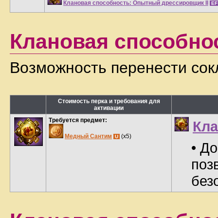
Клановая способность: Опытный дрессировщик II
E
Клановая способнос
Возможность перенести сок
Стоимость перка и требования для
активации
Требуется предмет:
Кла
Медный Сантим
(x5)
U
• Д
поз
без