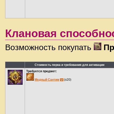
Клановая способнос
Возможность покупать
Пр
Стоимость перка и требования для активации
Требуется предмет:
Медный Сантим
(x20)
U