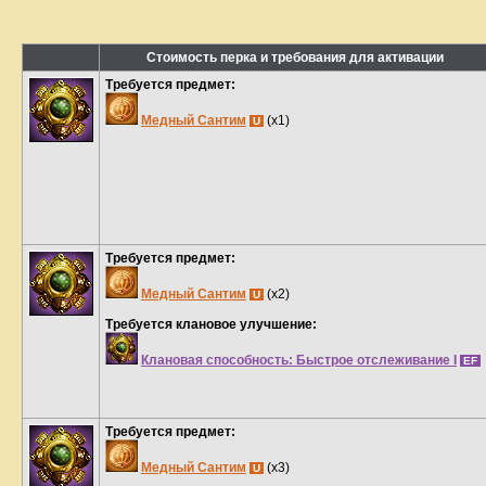
Стоимость перка и требования для активации
Требуется предмет:
Медный Сантим
(x1)
U
Требуется предмет:
Медный Сантим
(x2)
U
Требуется клановое улучшение:
Клановая способность: Быстрое отслеживание I
EF
Требуется предмет:
Медный Сантим
(x3)
U