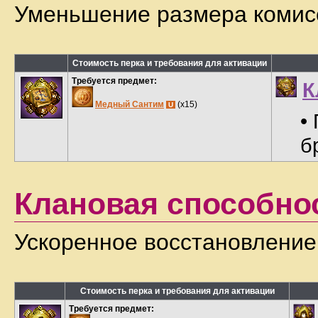
Уменьшение размера комисс
Стоимость перка и требования для активации
Требуется предмет:
К
Медный Сантим
(x15)
U
•
б
Клановая способно
Ускоренное восстановлени
Стоимость перка и требования для активации
Требуется предмет: