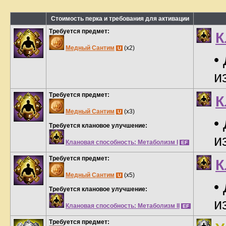
Стоимость перка и требования для активации
Требуется предмет:
К
Медный Сантим
(x2)
U
•
и
Требуется предмет:
К
Медный Сантим
(x3)
U
•
Требуется клановое улучшение:
и
Клановая способность: Метаболизм I
EF
Требуется предмет:
К
Медный Сантим
(x5)
U
•
Требуется клановое улучшение:
и
Клановая способность: Метаболизм II
EF
Требуется предмет: