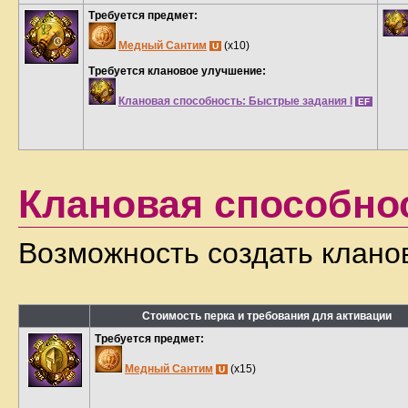
Требуется предмет:
Медный Сантим
(x10)
U
Требуется клановое улучшение:
Клановая способность: Быстрые задания I
EF
Клановая способно
Возможность создать клано
Стоимость перка и требования для активации
Требуется предмет:
Медный Сантим
(x15)
U