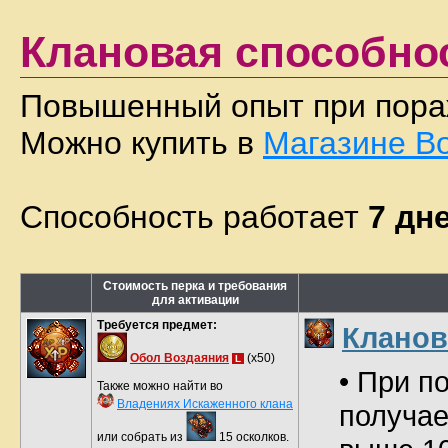
Клановая способно
Повышенный опыт при пораж
Можно купить в
Магазине В
Способность работает
7 дн
Стоимость перка и требования
для активации
Требуется предмет:
Кланов
Обол Воздаяния
(x50)
L
• При п
Также можно найти во
Владениях Искаженного клана
получае
или собрать из
15 осколков.