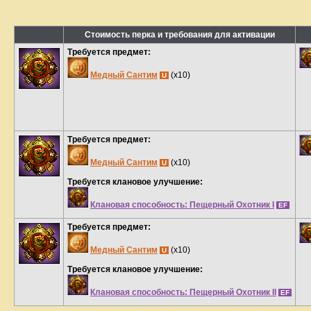
Стоимость перка и требования для активации
Требуется предмет:
Медный Сантим
(x10)
U
Требуется предмет:
Медный Сантим
(x10)
U
Требуется клановое улучшение:
Клановая способность: Пещерный Охотник I
EF
Требуется предмет:
Медный Сантим
(x10)
U
Требуется клановое улучшение:
Клановая способность: Пещерный Охотник II
EF