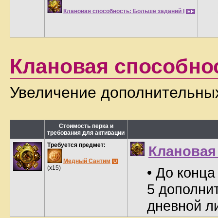
Клановая способность: Больше заданий I
EF
Клановая способно
Увеличение дополнительных
Стоимость перка и
требования для активации
Требуется предмет:
Клановая
Медный Сантим
U
(x15)
• До конца
5 дополни
дневной л