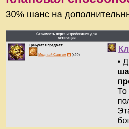
30% шанс на дополнительны
Стоимость перка и требования для
активации
Требуется предмет:
Кл
Медный Сантим
(x20)
U
• 
ша
пр
То
по
Эт
бо