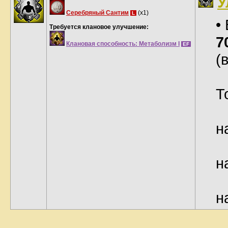
У
Серебряный Сантим
(x1)
L
•
Требуется клановое улучшение:
7
Клановая способность: Метаболизм I
EF
(
Т
н
н
н