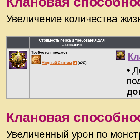
Клановая способно
Увеличение количества жизн
Стоимость перка и требования для
активации
Требуется предмет:
Кл
Медный Сантим
(x20)
U
• 
по
до
Клановая способно
Увеличенный урон по монст