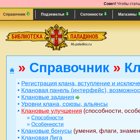
Совет!
Чтобы статья
Справочник
Подземелья
Склонности
Магазины
»
Справочник
»
Кл
•
Регистрация клана, вступление и исключ
•
Клановая панель (интерфейс), возможно
•
Клановые задания
•
Уровни клана, союзы, альянсы
•
Клановые улучшения
(способности, особ
»
Способности
»
Особенности
•
Клановые бонусы
(умения, флаги, знамен
•
Клановая Лига