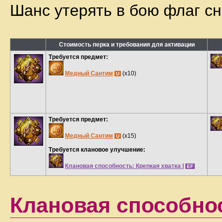
Шанс утерять в бою флаг с
Стоимость перка и требования для активации
Требуется предмет:
Медный Сантим
(x10)
U
Требуется предмет:
Медный Сантим
(x15)
U
Требуется клановое улучшение:
Клановая способность: Крепкая хватка I
EF
Клановая способнос