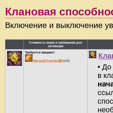
Клановая способно
Включение и выключение ув
Стоимость перка и требования для
активации
Требуется предмет:
Кла
Медный Сантим
(x10)
U
• До
в кл
нач
ссыл
спос
нео