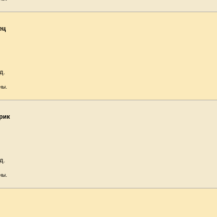
ец
д.
ны.
рик
д.
ны.