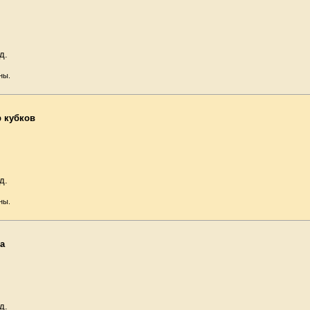
д.
ны.
 кубков
д.
ны.
а
д.