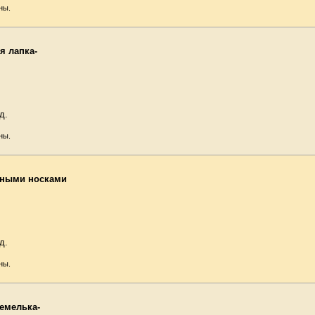
ны.
я лапка-
д.
ны.
чными носками
д.
ны.
емелька-