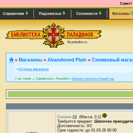
Совет!
Справочник
Подземелья
Склонности
Магазины
»
Магазины
»
Abandoned Plain
»
Снежковый мага
•
Отделы магазина
» см. также → Справочник
»
Пособия
»
Зимние события и Новый год
Снежок
(Масса: 0.1)
F
Требуется предмет:
Шапочка принудите
Долговечность: 0/1
Срок годности: до 01.03.26 00:00