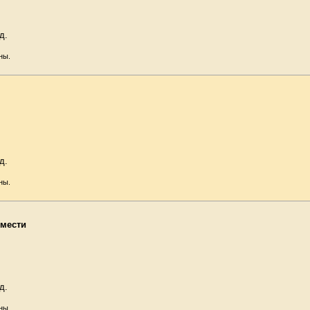
д.
ны.
д.
ны.
 мести
д.
ны.