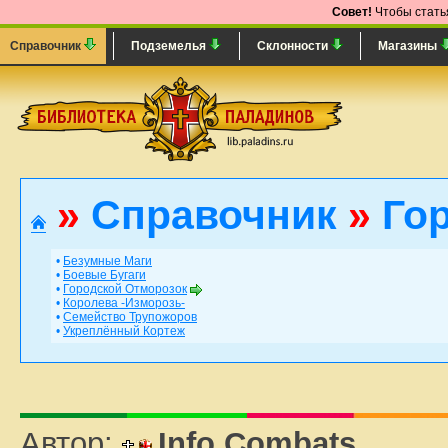
Совет!
Чтобы статья
Справочник
Подземелья
Склонности
Магазины
»
Справочник
»
Гор
•
Безумные Маги
•
Боевые Бугаги
•
Городской Отморозок
•
Королева -Изморозь-
•
Семейство Трупожоров
•
Укреплённый Кортеж
Автор:
Info Combats