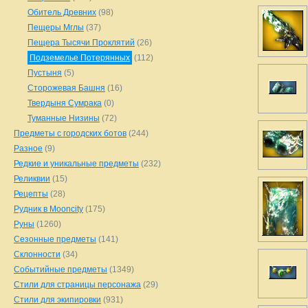
Обитель Древних
(98)
Пещеры Мглы
(37)
Пещера Тысячи Проклятий
(26)
Подземелье Потерянных
(112)
Пустыня
(5)
Сторожевая Башня
(16)
Твердыня Сумрака
(0)
Туманные Низины
(72)
Предметы с городских ботов
(244)
Разное
(9)
Редкие и уникальные предметы
(232)
Реликвии
(15)
Рецепты
(28)
Рудник в Mooncity
(175)
Руны
(1260)
Сезонные предметы
(141)
Склонности
(34)
Событийные предметы
(1349)
Стили для страницы персонажа
(29)
Стили для экипировки
(931)