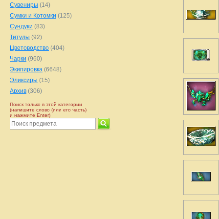
Сувениры
(14)
Сумки и Котомки
(125)
Сундуки
(83)
Титулы
(92)
Цветоводство
(404)
Чарки
(960)
Экипировка
(6648)
Эликсиры
(15)
Архив
(306)
Поиск только в этой категории
(напишите слово (или его часть)
и нажмите Enter)