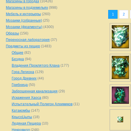
Магазины в городах
(10426)
Магазины в подземельях
(998)
Мебель и интерьеры
(260)
1
2
Мозаики (собранные)
(25)
Мозаики (фрагменты)
(4300)
Образы
(156)
Переносная лаборатория
(37)
Предметы из пещер
(1483)
Общие
(82)
Бездна
(94)
Владения Проклятого Клана
(177)
Гора Легиона
(129)
Город Древних
(44)
Грибница
(50)
Заброшенная канализация
(29)
Искажения Хаоса
(80)
Испытательный Полигон Алхимиков
(11)
Катакомбы
(147)
КрысоЦыпы
(18)
Ледяная Пещера
(10)
Некровилл
(246)