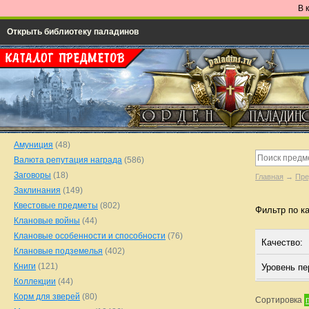
В 
Открыть библиотеку паладинов
Амуниция
(48)
Валюта репутация награда
(586)
Заговоры
(18)
Главная
→
Пре
Заклинания
(149)
Квестовые предметы
(802)
Фильтр по к
Клановые войны
(44)
Клановые особенности и способности
(76)
Качество:
Клановые подземелья
(402)
Книги
(121)
Уровень п
Коллекции
(44)
Корм для зверей
(80)
Сортировка