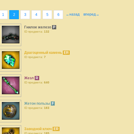
←назад
вперед→
1
2
3
4
5
6
Гнилое железо
P
ID предмета:
132
Драгоценный камень
ER
ID предмета:
7
Жезл
R
ID предмета:
640
Жетон пользы
F
ID предмета:
183
Заводной ключ
ER
ID предмета:
185