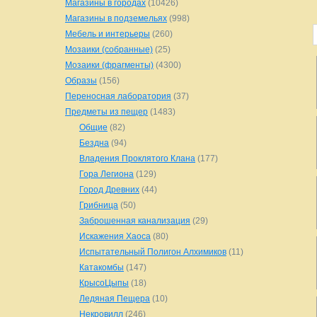
Магазины в городах
(10426)
Магазины в подземельях
(998)
Мебель и интерьеры
(260)
Мозаики (собранные)
(25)
Мозаики (фрагменты)
(4300)
Образы
(156)
Переносная лаборатория
(37)
Предметы из пещер
(1483)
Общие
(82)
Бездна
(94)
Владения Проклятого Клана
(177)
Гора Легиона
(129)
Город Древних
(44)
Грибница
(50)
Заброшенная канализация
(29)
Искажения Хаоса
(80)
Испытательный Полигон Алхимиков
(11)
Катакомбы
(147)
КрысоЦыпы
(18)
Ледяная Пещера
(10)
Некровилл
(246)