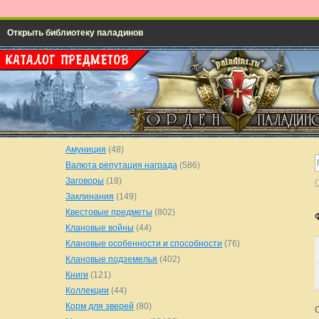
Открыть библиотеку паладинов
Амуниция
(48)
Валюта репутация награда
(586)
Заговоры
(18)
Г
Заклинания
(149)
Квестовые предметы
(802)
Клановые войны
(44)
Клановые особенности и способности
(76)
Клановые подземелья
(402)
Книги
(121)
Коллекции
(44)
Корм для зверей
(80)