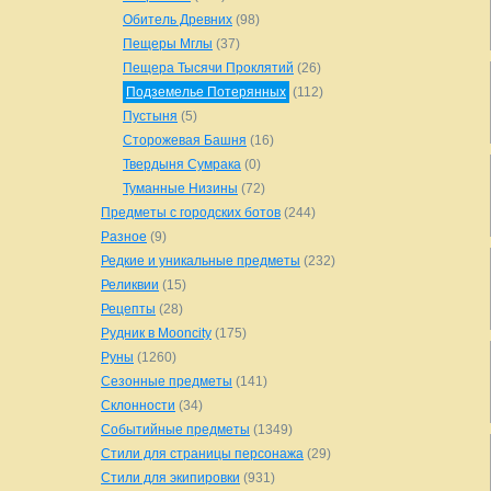
Обитель Древних
(98)
Пещеры Мглы
(37)
Пещера Тысячи Проклятий
(26)
Подземелье Потерянных
(112)
Пустыня
(5)
Сторожевая Башня
(16)
Твердыня Сумрака
(0)
Туманные Низины
(72)
Предметы с городских ботов
(244)
Разное
(9)
Редкие и уникальные предметы
(232)
Реликвии
(15)
Рецепты
(28)
Рудник в Mooncity
(175)
Руны
(1260)
Сезонные предметы
(141)
Склонности
(34)
Событийные предметы
(1349)
Стили для страницы персонажа
(29)
Стили для экипировки
(931)