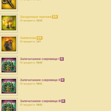
Загадочные чертежи
ER
ID предмета:
2222
Зажигалка
ER
ID предмета:
197
Запечатанное сокровище I
R
ID предмета:
5840
Запечатанное сокровище II
R
ID предмета:
5841
Запечатанное сокровище III
R
ID предмета:
5842