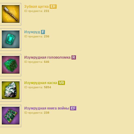
Зубная щетка
ER
ID предмета:
231
Изумруд
F
ID предмета:
236
Изумрудная головоломка
R
ID предмета:
646
Изумрудная каска
VR
ID предмета:
5854
Изумрудная книга войны
EF
ID предмета:
238