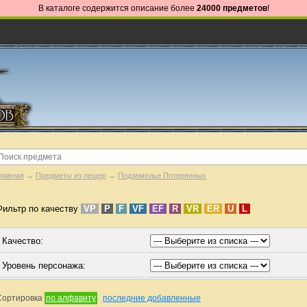
В каталоге содержится описание более
24000 предметов
!
лавная
→
Предметы из пещер
→
Подземелье Потерянных
Фильтр по качеству
VP
P
F
VF
EF
R
VR
ER
U
L
Качество:
Уровень персонажа:
Сортировка
по алфавиту
последние добавленные