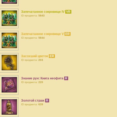
Запечатанное сокровище IV
VR
ID предмета:
5843
Запечатанное сокровище V
ER
ID предмета:
5844
Засохший цветок
ER
ID предмета:
203
Знание рун: Книга неофита
R
ID предмета:
220
Золотой страж
R
ID предмета:
639