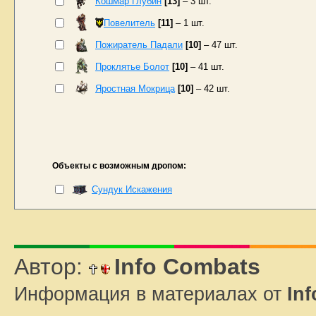
Кошмар Глубин
[13]
– 3 шт.
Повелитель
[11]
– 1 шт.
Пожиратель Падали
[10]
– 47 шт.
Проклятье Болот
[10]
– 41 шт.
Яростная Мокрица
[10]
– 42 шт.
Объекты с возможным дропом:
Сундук Искажения
Автор:
Info Combats
Информация в материалах от
In