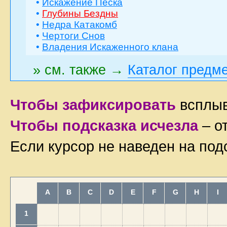
•
Искажение Песка
•
Глубины Бездны
•
Недра Катакомб
•
Чертоги Снов
•
Владения Искаженного клана
» см. также →
Каталог предм
Чтобы зафиксировать
всплыв
Чтобы подсказка исчезла
– о
Если курсор не наведен на под
A
B
C
D
E
F
G
H
I
1