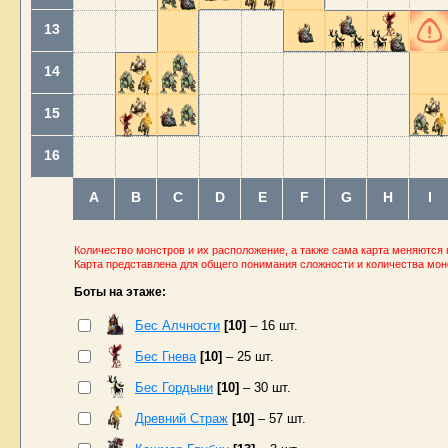
13
14
15
16
A
B
C
D
E
F
G
H
I
Количество монстров и их расположение, а также сама карта меняются 
Карта представлена для общего понимания сложности и количества мон
Боты на этаже:
Бес Алчности
[10]
– 16 шт.
Бес Гнева
[10]
– 25 шт.
Бес Гордыни
[10]
– 30 шт.
Древний Страж
[10]
– 57 шт.