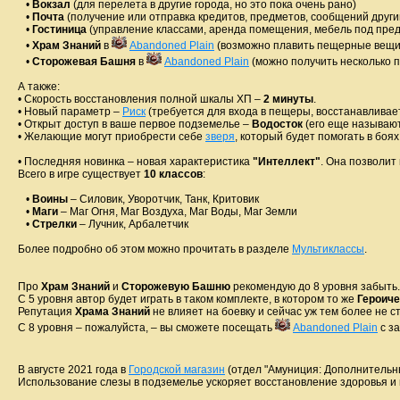
•
Вокзал
(для перелета в другие города, но это пока очень рано)
•
Почта
(получение или отправка кредитов, предметов, сообщений други
•
Гостиница
(управление классами, аренда помещения, мебель под предм
•
Храм Знаний
в
Abandoned Plain
(возможно плавить пещерные вещи,
•
Сторожевая Башня
в
Abandoned Plain
(можно получить несколько пр
А также:
• Скорость восстановления полной шкалы ХП –
2 минуты
.
• Новый параметр –
Риск
(требуется для входа в пещеры, восстанавливае
• Открыт доступ в ваше первое подземелье –
Водосток
(его еще называют
• Желающие могут приобрести себе
зверя
, который будет помогать в боях
• Последняя новинка – новая характеристика
"Интеллект"
. Она позволит 
Всего в игре существует
10 классов
:
•
Воины
– Силовик, Уворотчик, Танк, Критовик
•
Маги
– Маг Огня, Маг Воздуха, Маг Воды, Маг Земли
•
Стрелки
– Лучник, Арбалетчик
Более подробно об этом можно прочитать в разделе
Мультиклассы
.
Про
Храм Знаний
и
Сторожевую Башню
рекомендую до 8 уровня забыть.
С 5 уровня автор будет играть в таком комплекте, в котором то же
Героиче
Репутация
Храма Знаний
не влияет на боевку и сейчас уж тем более не с
С 8 уровня – пожалуйста, – вы сможете посещать
Abandoned Plain
с за
В августе 2021 года в
Городской магазин
(отдел "Амуниция: Дополнительн
Использование слезы в подземелье ускоряет восстановление здоровья и м