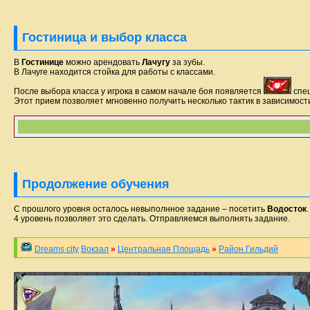
Гостиница и выбор класса
В
Гостинице
можно арендовать
Лачугу
за зубы.
В Лачуге находится стойка для работы с классами.
После выбора класса у игрока в самом начале боя появляется
спец
Этот прием позволяет мгновенно получить несколько тактик в зависимости
Продолжение обучения
С прошлого уровня осталось невыполнное задание – посетить
Водосток
.
4 уровень позволяет это сделать. Отправляемся выполнять задание.
Dreams city
Вокзал
»
Центральная Площадь
»
Район Гильдий