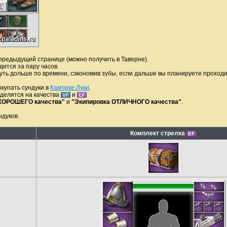
 предыдущей странице (можно получить в Таверне).
дится за пару часов.
уть дольше по времени, сэкономив зубы, если дальше вы планируете проходит
окупать сундуки в
Каморке Луки
.
е делятся на качества
и
VF
EF
 ХОРОШЕГО качества"
и
"Экипировка ОТЛИЧНОГО качества"
.
ндуков.
Комплект стрелка
EF