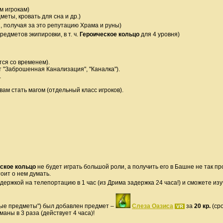
м игрокам)
еты, кровать для сна и др.)
 получая за это репутацию Храма и руны)
едметов экипировки, в т. ч.
Героическое кольцо
для 4 уровня)
тся со временем).
 "Заброшенная Канализация", "Каналка").
.
вам стать магом (отдельный класс игроков).
ское кольцо
не будет играть большой роли, а получить его в Башне не так пр
тоит о нем думать.
держкой на телепортацию в 1 час (из Дрима задержка 24 часа!) и сможете из
ые предметы") был добавлен предмет –
Слеза Оазиса
за
20 кр.
(сро
VR
аны в 3 раза (действует 4 часа)!