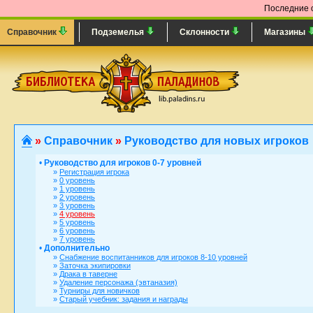
Последние 
Справочник
Подземелья
Склонности
Магазины
»
Справочник
»
Руководство для новых игроков
•
Руководство для игроков 0-7 уровней
»
Регистрация игрока
»
0 уровень
»
1 уровень
»
2 уровень
»
3 уровень
»
4 уровень
»
5 уровень
»
6 уровень
»
7 уровень
•
Дополнительно
»
Снабжение воспитанников для игроков 8-10 уровней
»
Заточка экипировки
»
Драка в таверне
»
Удаление персонажа (эвтаназия)
»
Турниры для новичков
»
Старый учебник: задания и награды