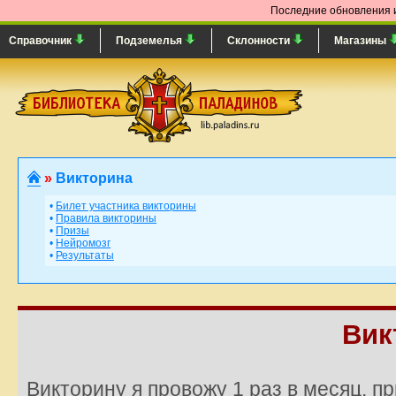
Последние обновления и
Справочник
Подземелья
Склонности
Магазины
»
Викторина
•
Билет участника викторины
•
Правила викторины
•
Призы
•
Нейромозг
•
Результаты
Вик
Викторину я провожу 1 раз в месяц, пр