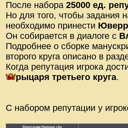
После набора
25000 ед. реп
Но для того, чтобы задания 
необходимо принести
Юверр
Он собирается в диалоге с
В
Подробнее о сборке манускр
второго круга описано в раз
Когда репутация игрока дост
рыцаря третьего круга
.
С набором
репутации у игро
Репутация Demons city