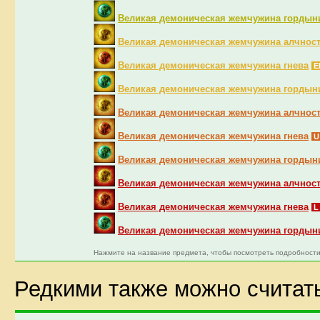
Великая демоническая жемчужина гордын
Великая демоническая жемчужина алчнос
Великая демоническая жемчужина гнева
E
Великая демоническая жемчужина гордын
Великая демоническая жемчужина алчнос
Великая демоническая жемчужина гнева
Великая демоническая жемчужина гордын
Великая демоническая жемчужина алчнос
Великая демоническая жемчужина гнева
Великая демоническая жемчужина гордын
Нажмите на название предмета, чтобы посмотреть подробности
Редкими также можно считат