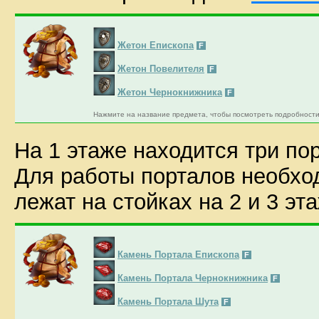
Жетон Епископа
F
Жетон Повелителя
F
Жетон Чернокнижника
F
Нажмите на название предмета, чтобы посмотреть подробности
На 1 этаже находится три по
Для работы порталов необхо
лежат на стойках на 2 и 3 эт
Камень Портала Епископа
F
Камень Портала Чернокнижника
F
Камень Портала Шута
F