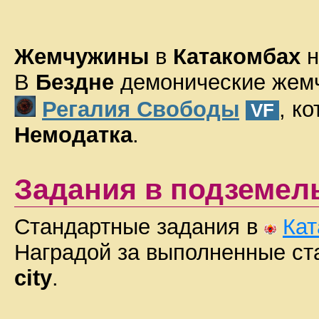
Жемчужины
в
Катакомбах
н
В
Бездне
демонические
жем
Регалия Свободы
, к
VF
Немодатка
.
Задания в подземел
Стандартные задания в
Кат
Наградой за выполненные ст
city
.