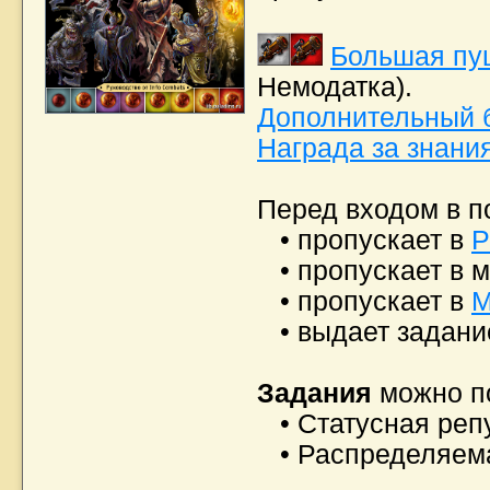
Большая пу
Немодатка).
Дополнительный б
Награда за знания
Перед входом в 
• пропускает в
Р
• пропускает в 
• пропускает в
М
• выдает задан
Задания
можно по
• Статусная реп
• Распределяема