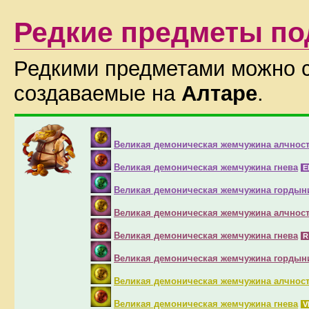
Редкие предметы по
Редкими предметами можно 
создаваемые на
Алтаре
.
Великая демоническая жемчужина алчнос
Великая демоническая жемчужина гнева
E
Великая демоническая жемчужина гордын
Великая демоническая жемчужина алчнос
Великая демоническая жемчужина гнева
Великая демоническая жемчужина гордын
Великая демоническая жемчужина алчнос
Великая демоническая жемчужина гнева
V