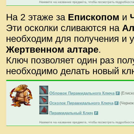
Нажмите на название предмета, чтобы посмотреть подробности
На 2 этаже за
Епископом
и
Эти осколки сливаются на
Ал
необходим для получения и
Жертвенном алтаре
.
Ключ позволяет один раз по
необходимо делать новый кл
Обломок Пирамидального Ключа
(Еписк
F
Осколок Пирамидального Ключа
(Чернок
F
Пирамидальный Ключ
F
Нажмите на название предмета, чтобы посмотреть подробности