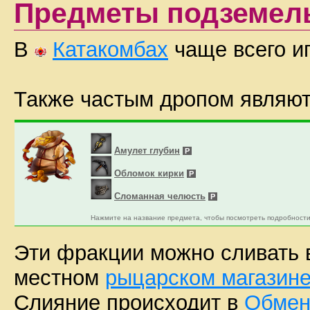
Предметы подземел
В
Катакомбах
чаще всего и
Также частым дропом являю
Амулет глубин
P
Обломок кирки
P
Сломанная челюсть
P
Нажмите на название предмета, чтобы посмотреть подробности
Эти фракции можно сливать
местном
рыцарском магазин
Слияние происходит в
Обмен