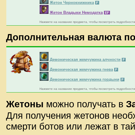
Жетон Чернокнижника
F
Жетон Владыки Немодатка
EF
Нажмите на название предмета, чтобы посмотреть подробности
Дополнительная валюта п
Демоническая жемчужина алчности
F
Демоническая жемчужина гнева
F
Демоническая жемчужина гордыни
F
Нажмите на название предмета, чтобы посмотреть подробности
Жетоны
можно получать в
З
Для получения жетонов необ
смерти ботов или лежат в та