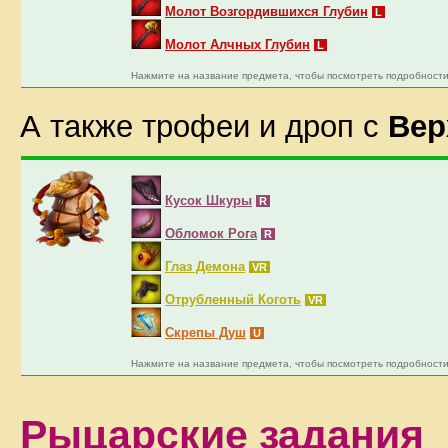
Молот Возгордившихся Глубин
L
Молот Алчных Глубин
L
Нажмите на название предмета, чтобы посмотреть подробности
А также трофеи и дроп с
Вер
Кусок Шкуры
R
Обломок Рога
R
Глаз Демона
VR
Отрубленный Коготь
VR
Скрепы Душ
U
Нажмите на название предмета, чтобы посмотреть подробности
Рыцарские задания