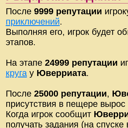
После
9999 репутации
игрок
приключений
.
Выполняя его, игрок будет о
этапов.
На этапе
24999 репутации
иг
круга
у
Юверриата
.
После
25000 репутации
,
Юв
присутствия в пещере вырос 
Когда игрок сообщит
Юверри
получать задания (на спуске 