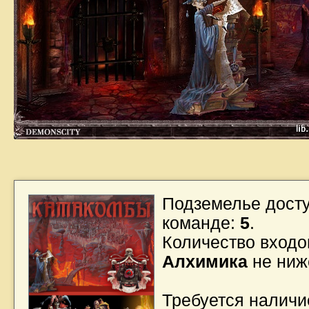
Подземелье дост
команде:
5
.
Количество входов
Алхимика
не ни
Требуется налич