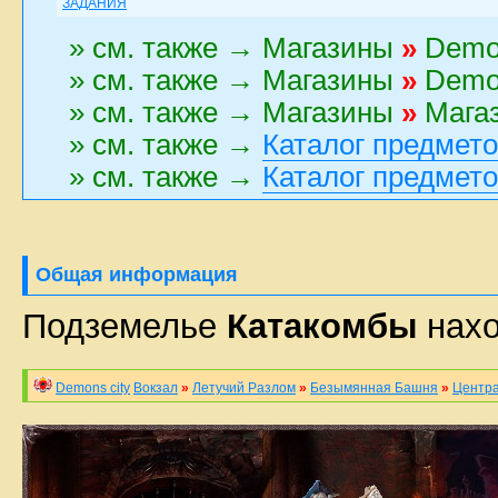
ЗАДАНИЯ
» см. также → Магазины
»
Demon
» см. также → Магазины
»
Demon
» см. также → Магазины
»
Магаз
» см. также →
Каталог предмет
» см. также →
Каталог предмет
Общая информация
Подземелье
Катакомбы
нахо
Demons city
Вокзал
»
Летучий Разлом
»
Безымянная Башня
»
Центр