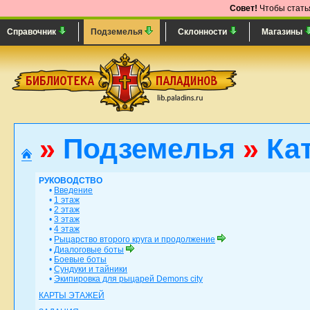
Совет!
Чтобы статья
Справочник
Подземелья
Склонности
Магазины
»
Подземелья
»
Ка
РУКОВОДСТВО
•
Введение
•
1 этаж
•
2 этаж
•
3 этаж
•
4 этаж
•
Рыцарство второго круга и продолжение
•
Диалоговые боты
•
Боевые боты
•
Сундуки и тайники
•
Экипировка для рыцарей Demons city
КАРТЫ ЭТАЖЕЙ