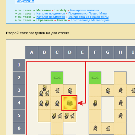
ЗАДАНИЯ
» см. также → Магазины
»
Sandcity
»
Рыцарский магазин
» см. также →
Каталог предметов
»
Предметы из Пещер Мглы
» см. также →
Каталог предметов
»
Экипировка из Пещер Мглы
» см. также → Справочник
»
Квесты
»
Контрабанда Металлиума
Второй этаж разделен на два отсека.