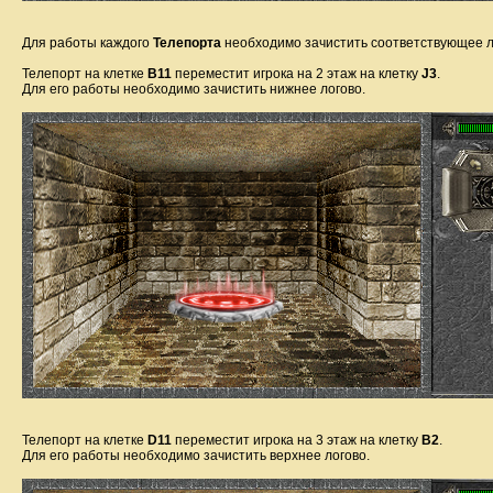
Для работы каждого
Телепорта
необходимо зачистить соответствующее л
Телепорт на клетке
B11
переместит игрока на 2 этаж на клетку
J3
.
Для его работы необходимо зачистить нижнее логово.
Телепорт на клетке
D11
переместит игрока на 3 этаж на клетку
B2
.
Для его работы необходимо зачистить верхнее логово.