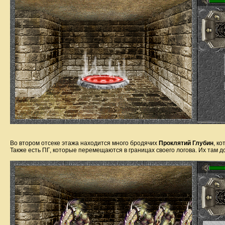
Во втором отсеке этажа находится много бродячих
Проклятий Глубин
, к
Также есть ПГ, которые перемещаются в границах своего логова. Их там д