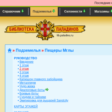
Последние 
Справочник
Подземелья
Склонности
Магазины
»
Подземелья
»
Пещеры Мглы
РУКОВОДСТВО
•
Введение
•
1 этаж
•
2 этаж
•
3 этаж
•
4 этаж
•
Капюшон главного забойщика
•
Металлиум
•
Чудо-жижа
•
Диалоговые боты
•
Боевые боты
•
Сундуки и тайники
•
Экипировка для рыцарей Sandcity
КАРТЫ ЭТАЖЕЙ