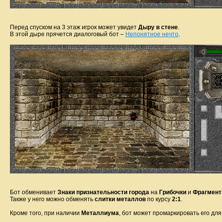
Перед спуском на 3 этаж игрок может увидет
Дыру в стене
.
В этой дыре прячется диалоговый бот –
Непонятное нечто
.
Бот обменивает
Знаки признательности города
на
Грибочки
и
Фрагмент
Также у него можно обменять
слитки металлов
по курсу
2:1
.
Кроме того, при наличии
Металлиума
, бот может промаркировать его дл