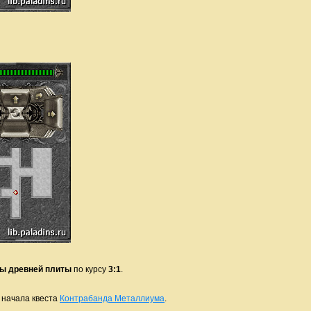
ы древней плиты
по курсу
3:1
.
я начала квеста
Контрабанда Металлиума
.