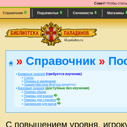
Совет!
Чтобы статья
Справочник
Подземелья
Склонности
Магазины
»
Справочник
»
По
•
Книжные знания
(требуется изучение)
»
Слоты
»
Приемы и заклинания
»
Знания Мастера Фунгуса
(рецепты)
•
Базовые знания
(доступные без изучения)
»
Приемы общие
»
Приемы для воинов
»
Приемы для стрелков
»
Заклинания для магов
С повышением уровня, игрок