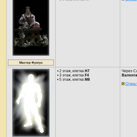
Мастер Фунгус
• 2 этаж, клетка
H7
Через Сл
• 3 этаж, клетка
F4
Валент
• 5 этаж, клетка
M8
Откры