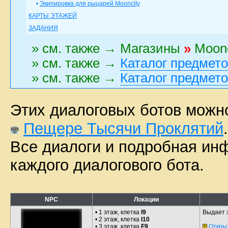
•
Экипировка для рыцарей Mooncity
КАРТЫ ЭТАЖЕЙ
ЗАДАНИЯ
» см. также → Магазины
»
Moon
» см. также →
Каталог предмет
» см. также →
Каталог предмет
Этих диалоговых ботов можно
Пещере Тысячи Проклятий
.
Все диалоги и подробная ин
каждого диалогового бота.
NPC
Локации
• 1 этаж, клетка
I9
Выдает 
• 2 этаж, клетка
I10
• 3 этаж, клетка
F9
Откры