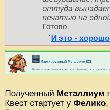
оттуда выпадает
печатью на одно
Готово.
И это - хорошо
Маркированный Металлиум
VF
Нажмите на название предмета, чтобы посмотреть подробности
Полученный
Металлиум
п
Квест стартует у
Фелико