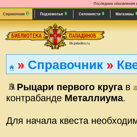
Последние обновления и
Справочник
Подземелья
Склонности
Магазины
»
Справочник
»
Кв
Рыцари первого круга
в
контрабанде
Металлиума
.
Для начала квеста необходи