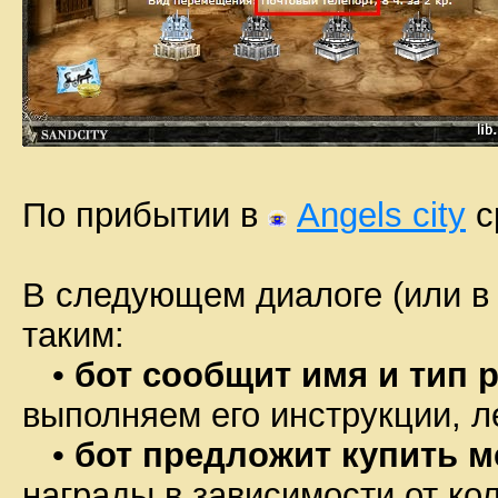
По прибытии в
Angels city
с
В следующем диалоге (или в
таким:
•
бот сообщит имя и тип 
выполняем его инструкции, л
•
бот предложит купить 
награды в зависимости от ко