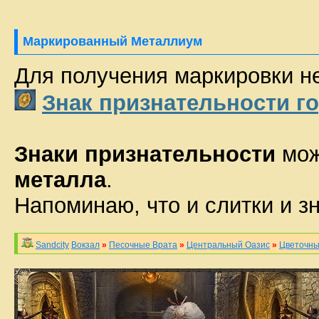
Маркированный Металлиум
Для получения маркировки н
Знак признательности г
Знаки признательности
мож
металла
.
Напоминаю, что и слитки и з
Sandcity
Вокзал
»
Песочные Врата
»
Центральный Оазис
»
Цветочны