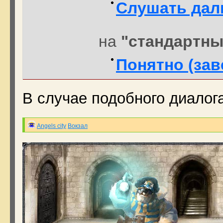
Слушать да
на
"стандартны
Понятно (зав
В случае подобного диалог
Angels city
Вокзал