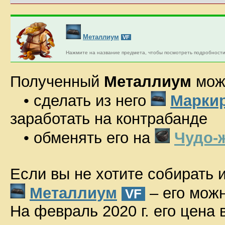
Металлиум
VF
Нажмите на название предмета, чтобы посмотреть подробности
Полученный
Металлиум
можн
• сделать из него
Марки
заработать на контрабанде
• обменять его на
Чудо-
Если вы не хотите собирать 
Металлиум
– его можн
VF
На февраль 2020 г. его цена