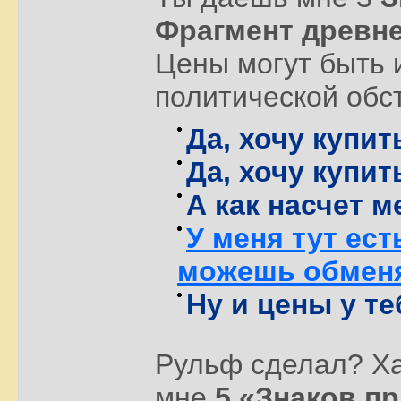
Фрагмент древн
Цены могут быть 
политической обс
Да, хочу купит
Да, хочу купи
А как насчет 
У меня тут ест
можешь обмен
Ну и цены у те
Рульф сделал? Ха
мне
5 «Знаков п