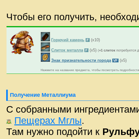
Чтобы его получить, необход
Горючий камень
(х10)
F
Слиток металла
(х5)
F
(
+1 слиток
потребуется 
Знак признательности города
(х5)
VF
Нажмите на название предмета, чтобы посмотреть подробности
Получение Металлиума
С собранными ингредиентами
Пещерах Мглы
.
Там нужно подойти к
Рульфу