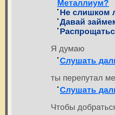
Металлиум?
Не слишком л
Давай займем
Распрощаться
Я думаю
Слушать да
ты перепутал м
Слушать да
Чтобы добраться