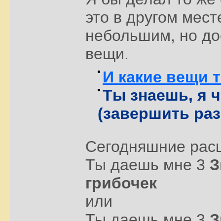
это в другом мест
небольшим, но д
вещи.
И какие вещи
Ты знаешь, я 
(завершить раз
Сегодняшние расц
Ты даешь мне 3
З
грибочек
или
Ты даешь мне 3
З