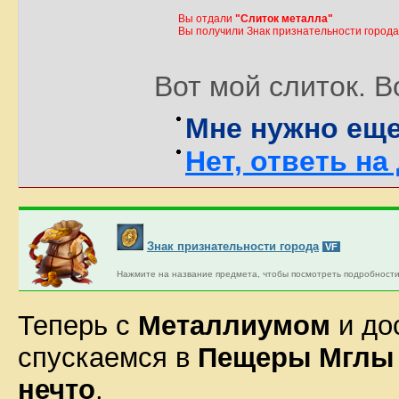
Вы отдали
"Слиток металла"
Вы получили Знак признательности города
Вот мой слиток. В
Мне нужно еще
Нет, ответь на
Знак признательности города
VF
Нажмите на название предмета, чтобы посмотреть подробности
Теперь с
Металлиумом
и до
спускаемся в
Пещеры Мглы
нечто
.