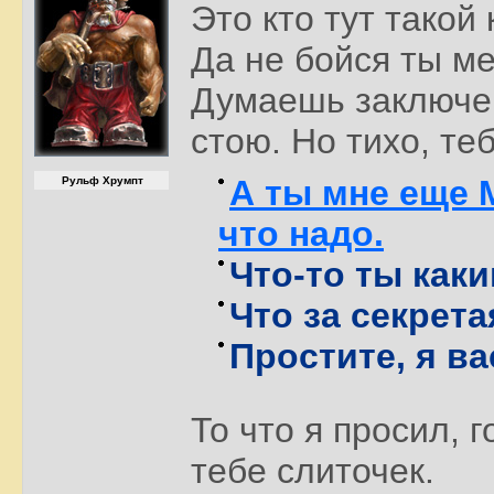
Это кто тут такой
Да не бойся ты ме
Думаешь заключен
стою. Но тихо, теб
А ты мне еще 
Рульф Хрумпт
что надо.
Что-то ты как
Что за секрет
Простите, я в
То что я просил, 
тебе слиточек.