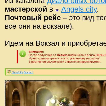
Из каталога
Диалоговых бото
мастерской
в
Angels city
.
Почтовый рейс
– это вид те
все они на вокзале).
Идем на Вокзал и приобрета
Внимание:
После получения от
Фелико
имени бота и рейса
НЕЛЬЗЯ
Нужно сразу отправляться по указанному маршруту.
В противном случае успех в квесте не гарантируется.
Sandcity
Вокзал