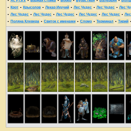
•
Ас’Ртэгх
•
Барная стойка
•
Бобёр
•
Бубастиан
•
Валерьян
•
Волш
•
Крот
•
Крысолов
•
Лекар Икучий
•
Лес Чудес
•
Лес Чудес
•
Лес Ч
•
Лес Чудес
•
Лес Чудес
•
Лес Чудес
•
Лес Чудес
•
Лес Чудес
•
Лес
•
Поляна Клевера
•
Свиток с именами
•
Сломо
•
Терминал
•
Тирий