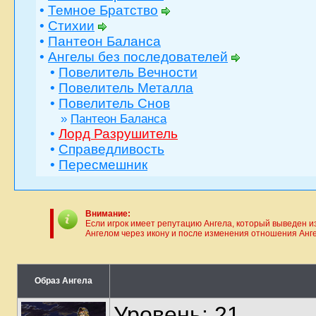
•
Темное Братство
•
Стихии
•
Пантеон Баланса
•
Ангелы без последователей
•
Повелитель Вечности
•
Повелитель Металла
•
Повелитель Снов
»
Пантеон Баланса
•
Лорд Разрушитель
•
Справедливость
•
Пересмешник
Внимание:
Если игрок имеет репутацию Ангела, который выведен из
Ангелом через икону и после изменения отношения Ангел
Образ Ангела
Уровень: 21