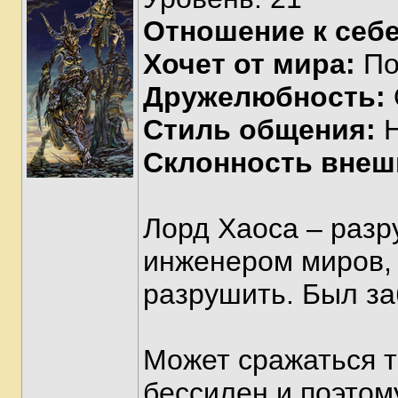
Отношение к себе
Хочет от мира:
По
Дружелюбность:
Стиль общения:
Н
Склонность внеш
Лорд Хаоса – раз
инженером миров, 
разрушить. Был за
Может сражаться т
бессилен и поэтом