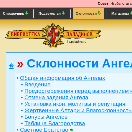
Совет!
Чтобы статья
Справочник
Подземелья
Склонности
Магазины
»
Склонности Анг
•
Общая информация об Ангелах
•
Введение
•
Предостережения перед выполнением 
•
Отмена задания Ангела
•
Установка икон, молитвы и репутация
•
Жертвенные Алтари и Благосклонность
•
Бонусы Ангелов
•
Таблица Благородства
•
Светлое Братство