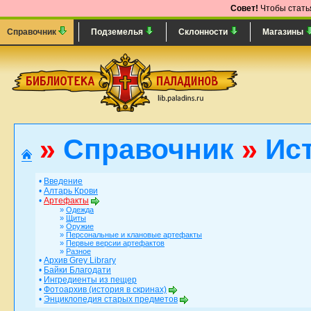
Совет!
Чтобы статья
Справочник
Подземелья
Склонности
Магазины
»
Справочник
»
Ист
•
Введение
•
Алтарь Крови
•
Артефакты
»
Одежда
»
Щиты
»
Оружие
»
Персональные и клановые артефакты
»
Первые версии артефактов
»
Разное
•
Архив Grey Library
•
Байки Благодати
•
Ингредиенты из пещер
•
Фотоархив (история в скринах)
•
Энциклопедия старых предметов