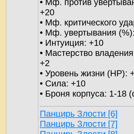
• Мф. против увертыва
+20
• Мф. критического уда
• Мф. увертывания (%)
• Интуиция: +10
• Мастерство владения
+2
• Уровень жизни (HP): 
• Сила: +10
• Броня корпуса: 1-18 (
Панцирь Злости [6]
Панцирь Злости [7]
Панцирь Злости [8]