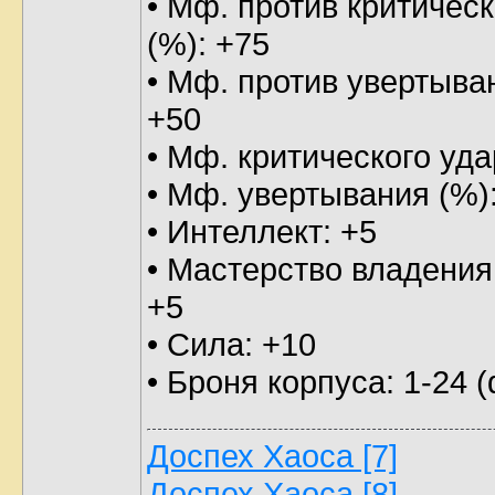
• Мф. против критическ
(%): +75
• Мф. против увертыва
+50
• Мф. критического уда
• Мф. увертывания (%)
• Интеллект: +5
• Мастерство владения
+5
• Сила: +10
• Броня корпуса: 1-24 (
Доспех Хаоса [7]
Доспех Хаоса [8]