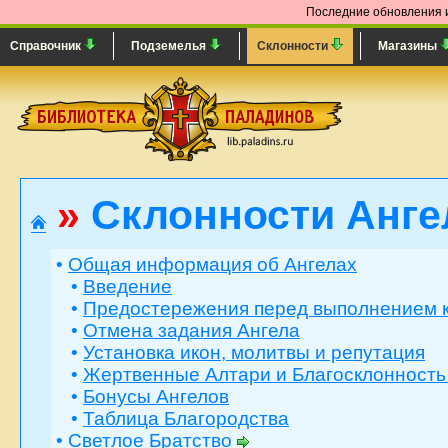
Последние обновления и
Справочник
Подземелья
Склонности
Магазины
»
Склонности Анг
•
Общая информация об Ангелах
•
Введение
•
Предостережения перед выполнением 
•
Отмена задания Ангела
•
Установка икон, молитвы и репутация
•
Жертвенные Алтари и Благосклонность
•
Бонусы Ангелов
•
Таблица Благородства
•
Светлое Братство