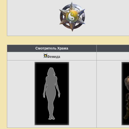
Смотритель Храма
Фемида