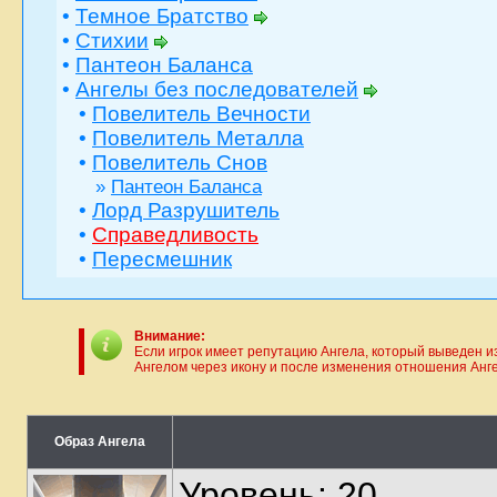
•
Темное Братство
•
Стихии
•
Пантеон Баланса
•
Ангелы без последователей
•
Повелитель Вечности
•
Повелитель Металла
•
Повелитель Снов
»
Пантеон Баланса
•
Лорд Разрушитель
•
Справедливость
•
Пересмешник
Внимание:
Если игрок имеет репутацию Ангела, который выведен из
Ангелом через икону и после изменения отношения Ангел
Образ Ангела
Уровень: 20