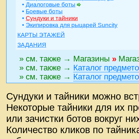
•
Диалоговые боты
•
Боевые боты
•
Сундуки и тайники
•
Экипировка для рыцарей Suncity
КАРТЫ ЭТАЖЕЙ
ЗАДАНИЯ
» см. также → Магазины
»
Магаз
» см. также →
Каталог предмет
» см. также →
Каталог предмет
Сундуки и тайники можно вст
Некоторые тайники для их п
или зачистки ботов вокруг ни
Количество кликов по тайника