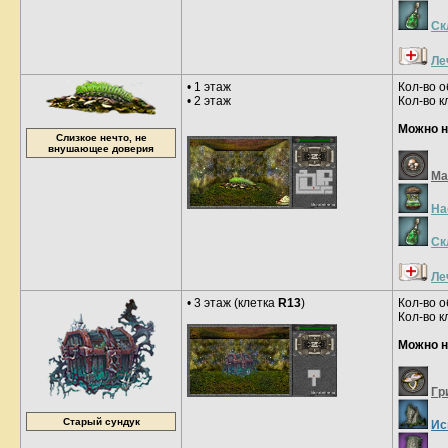
Ск
Ле
• 1 этаж
Кол-во о
• 2 этаж
Кол-во к
Можно н
Слизкое нечто, не
внушающее доверия
Ма
На
Ск
Ле
• 3 этаж (клетка
R13
)
Кол-во о
Кол-во к
Можно н
Гр
Старый сундук
Ис