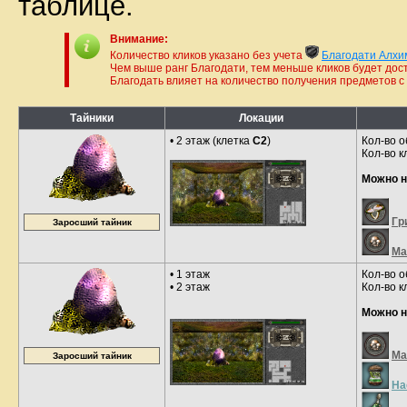
таблице.
Внимание:
Количество кликов указано без учета
Благодати Алхи
Чем выше ранг Благодати, тем меньше кликов будет дос
Благодать влияет на количество получения предметов с 
Тайники
Локации
• 2 этаж (клетка
C2
)
Кол-во о
Кол-во к
Можно н
Гр
Заросший тайник
Ма
• 1 этаж
Кол-во о
• 2 этаж
Кол-во к
Можно н
Ма
Заросший тайник
На