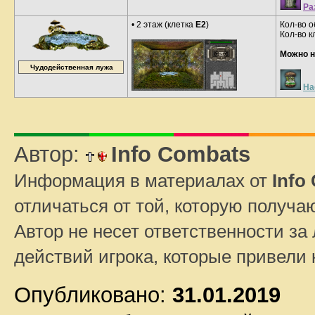
Ра
• 2 этаж (клетка
E2
)
Кол-во о
Кол-во к
Можно н
Чудодейственная лужа
На
Автор:
Info Combats
Информация в материалах от
Info
отличаться от той, которую получа
Автор не несет ответственности за 
действий игрока, которые привели
Опубликовано:
31.01.2019