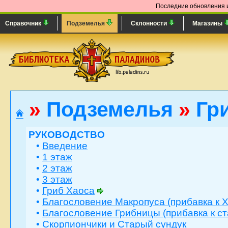
Последние обновления и
Справочник
Подземелья
Склонности
Магазины
»
Подземелья
»
Гр
РУКОВОДСТВО
•
Введение
•
1 этаж
•
2 этаж
•
3 этаж
•
Гриб Хаоса
•
Благословение Макропуса (прибавка к 
•
Благословение Грибницы (прибавка к ст
•
Скорпиончики и Старый сундук