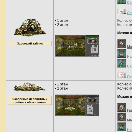
Ск
Ле
• 1 этаж
Кол-во о
• 2 этаж
Кол-во к
Можно н
Заросший тайник
Ма
На
Ск
Ле
• 1 этаж
Кол-во о
• 2 этаж
Кол-во к
Можно н
Скопление непонятных
грибных образований
Гр
Ма
На