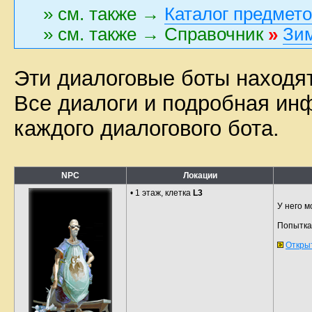
» см. также →
Каталог предмет
» см. также → Справочник
»
Зим
Эти диалоговые боты находят
Все диалоги и подробная ин
каждого диалогового бота.
NPC
Локации
• 1 этаж, клетка
L3
У него 
Попытка 
Откры