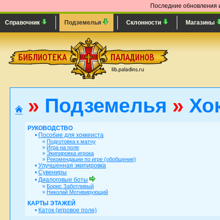
Последние обновления и
Справочник
Подземелья
Склонности
Магазины
»
Подземелья
»
Хо
РУКОВОДСТВО
•
Пособие для хоккеиста
»
Подготовка к матчу
»
Игра на поле
»
Экипировка игрока
»
Рекомендации по игре (обобщение)
•
Улучшенная экипировка
•
Сувениры
•
Диалоговые боты
»
Борис Заботливый
»
Николай Мотивирующий
КАРТЫ ЭТАЖЕЙ
•
Каток (игровое поле)