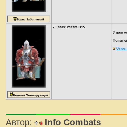
Борис Заботливый
• 1 этаж, клетка
B15
У него 
Попытка 
Откры
Николай Мотивирующий
Автор:
Info Combats