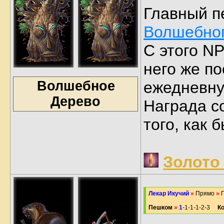
Главный п
Волшебног
С этого N
него же п
Волшебное
ежедневну
Дерево
Награда с
того, как
Золото
Лекар Икучий
»
Прямо
»
П
Пешком
»
1
-1-1-1-2-3
К