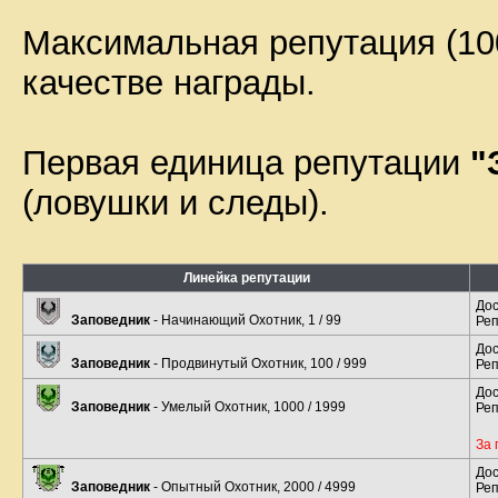
Максимальная репутация (100
качестве награды.
Первая единица репутации
"
(ловушки и следы).
Линейка репутации
До
Заповедник
- Начинающий Охотник, 1 / 99
Реп
До
Заповедник
- Продвинутый Охотник, 100 / 999
Реп
До
Заповедник
- Умелый Охотник, 1000 / 1999
Реп
За 
До
Заповедник
- Опытный Охотник, 2000 / 4999
Реп