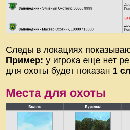
До
Заповедник
- Элитный Охотник, 5000 / 9999
Реп
За 
До
Заповедник
- Мастер Охотник, 10000 / 10000
Реп
Следы в локациях показываю
Пример:
у игрока еще нет ре
для охоты будет показан
1 с
Места для охоты
Болото
Бурелом