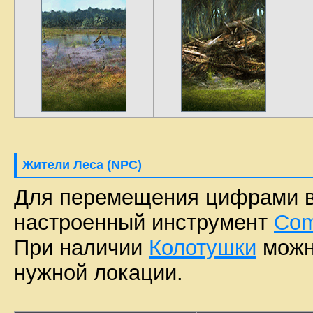
Жители Леса (NPC)
Для перемещения цифрами в
настроенный инструмент
Com
При наличии
Колотушки
можн
нужной локации.