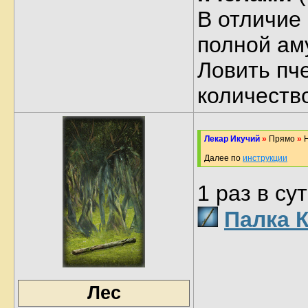
В отличие 
полной ам
Ловить пч
количество
Лекар Икучий
»
Прямо
»
Н
Далее по
инструкции
1 раз в с
Палка 
Лес