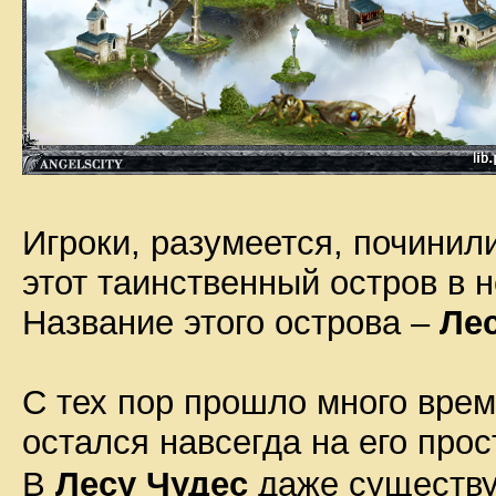
Игроки, разумеется, починил
этот таинственный остров в 
Название этого острова –
Ле
С тех пор прошло много врем
остался навсегда на его прос
В
Лесу Чудес
даже существу