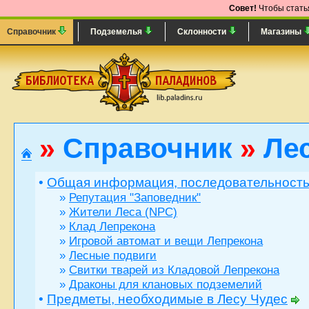
Совет!
Чтобы статья
Справочник
Подземелья
Склонности
Магазины
»
Справочник
»
Лес
•
Общая информация, последовательность
»
Репутация "Заповедник"
»
Жители Леса (NPC)
»
Клад Лепрекона
»
Игровой автомат и вещи Лепрекона
»
Лесные подвиги
»
Свитки тварей из Кладовой Лепрекона
»
Драконы для клановых подземелий
•
Предметы, необходимые в Лесу Чудес