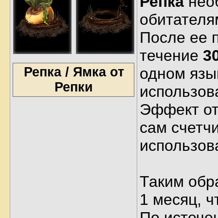
Репка
необ
обитателя
После ее 
течение
3
Репка / Ямка от
одном язы
Репки
использов
Эффект от
сам счетчи
использов
Таким обра
1 месяц, 
По истечен