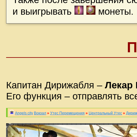
и выигрывать
монеты.
Капитан Дирижабля –
Лекар
Его функция – отправлять в
Angels city
Вокзал
»
Утес Перемещения
»
Центральный Утес
»
Дириж