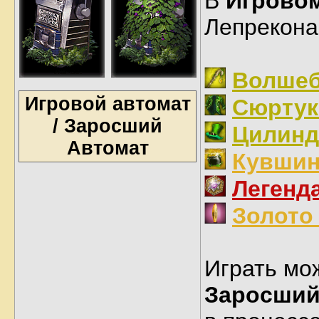
В
Игровом
Лепрекона
Волшеб
Игровой автомат
Сюртук
/ Заросший
Цилинд
Автомат
Кувшин
Легенд
Золото
Играть мо
Заросший