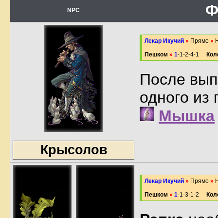
Ф
NPC
Лекар Икучий
»
Прямо
»
Н
Пешком
»
1
-1-2-4-1
Кол
После вып
одного из
Мышка
Крысолов
Лекар Икучий
»
Прямо
»
Н
Пешком
»
1
-1-3-1-2
Кол