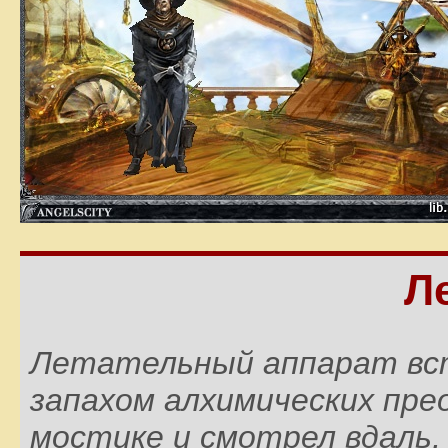
Л
Летательный аппарат вст
запахом алхимических пре
мостике и смотрел вдаль, 