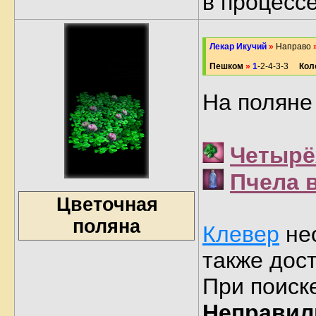
в процесс
Лекар Икучий
»
Направо
Пешком
»
1
-2-4-3-3
Кол
На поляне
Четырё
Пчела 
Цветочная
поляна
Клевер
нео
также дост
При поиск
Неправил