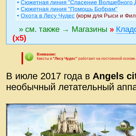
•
Сюжетная линия "Спасение Волшебного 
•
Сюжетная линия "Помощь Бобрам"
•
Охота в Лесу Чудес
(корм для Рыси и Фил
» см. также → Магазины
»
Клад
(x5)
Внимание:
Квесты в
"Лесу Чудес"
работают на постоянной основе.
В июле 2017 года в
Angels ci
необычный летательный аппа