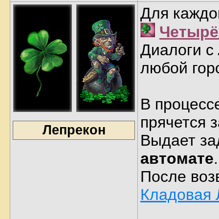
Для каждо
Четырё
Диалоги с
любой гор
В процесс
прячется з
Лепрекон
Выдает за
автомате
.
После воз
Кладовая 