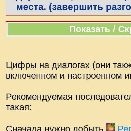
места. (завершить разг
Показать / С
Цифры на диалогах (они такж
включенном и настроенном 
Рекомендуемая последовател
такая:
Сначала нужно добыть
Ре