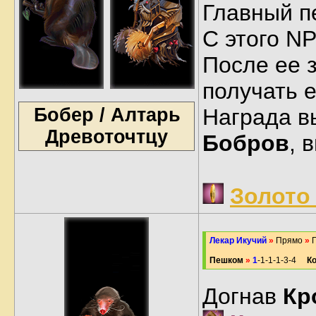
Главный п
С этого N
После ее 
получать 
Бобер / Алтарь
Награда в
Древоточтцу
Бобров
, 
Золото
Лекар Икучий
»
Прямо
»
П
Пешком
»
1
-1-1-1-3-4
К
Догнав
Кр