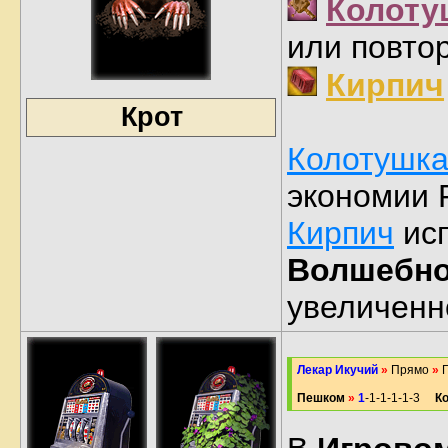
Колоту
или повто
Кирпич
Крот
Колотушк
экономии 
Кирпич
исп
Волшебно
увеличенн
Лекар Икучий
»
Прямо
»
П
Пешком
»
1
-1-1-1-1-3
К