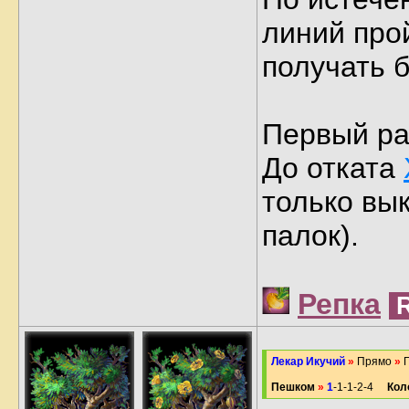
линий про
получать б
Первый р
До отката
только вы
палок).
Репка
Лекар Икучий
»
Прямо
»
П
Пешком
»
1
-1-1-2-4
Кол