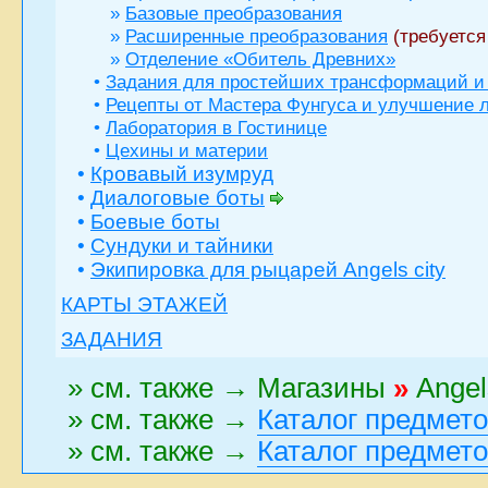
»
Базовые преобразования
»
Расширенные преобразования
(требуетс
»
Отделение «Обитель Древних»
•
Задания для простейших трансформаций и
•
Рецепты от Мастера Фунгуса и улучшение 
•
Лаборатория в Гостинице
•
Цехины и материи
•
Кровавый изумруд
•
Диалоговые боты
•
Боевые боты
•
Сундуки и тайники
•
Экипировка для рыцарей Angels city
КАРТЫ ЭТАЖЕЙ
ЗАДАНИЯ
» см. также → Магазины
»
Angel
» см. также →
Каталог предмет
» см. также →
Каталог предмет