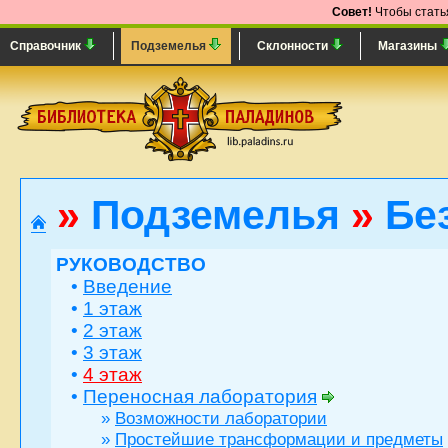
Совет!
Чтобы статья
Справочник
Подземелья
Склонности
Магазины
»
Подземелья
»
Бе
РУКОВОДСТВО
•
Введение
•
1 этаж
•
2 этаж
•
3 этаж
•
4 этаж
•
Переносная лаборатория
»
Возможности лаборатории
»
Простейшие трансформации и предметы