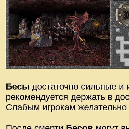
Бесы
достаточно сильные и и
рекомендуется держать в дос
Слабым игрокам желательно 
После смерти
Бесов
могут в