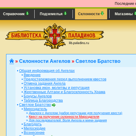
Последние 
Справочник
Подземелья
Склонности
Магазины
»
Склонности Ангелов
»
Светлое Братство
•
Общая информация об Ангелах
•
Введение
•
Предостережения перед выполнением квестов
•
Отмена задания Ангела
•
Установка икон, молитвы и репутация
•
Жертвенные Алтари и Благосклонность Храма
•
Бонусы Ангелов
•
Таблица Благородства
•
Светлое Братство
•
Мироздатель
»
Диалоги с Ангелом (набор репутации для получения квеста)
»
Квест на получение склонности Мироздателя
»
Для последователей: Воля Ангела и мини-задания
•
Благодать
•
Милосердие
•
Вознесение