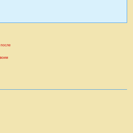
 после
своим