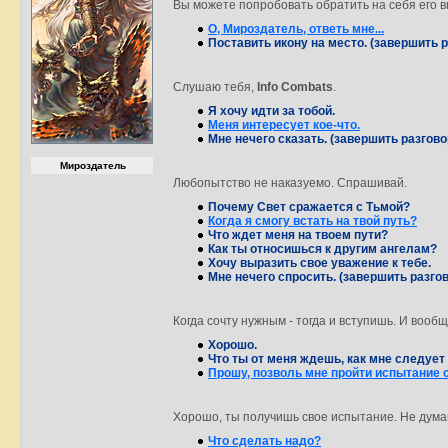
Вы можете попробовать обратить на себя его 
О, Мироздатель, ответь мне...
Поставить икону на место. (завершить р
Слушаю тебя,
Info Combats
.
Я хочу идти за тобой.
Меня интересует кое-что.
Мне нечего сказать. (завершить разгово
Мироздатель
Любопытство не наказуемо. Спрашивай.
Почему Свет сражается с Тьмой?
Когда я смогу встать на твой путь?
Что ждет меня на твоем пути?
Как ты относишься к другим ангелам?
Хочу выразить свое уважение к тебе.
Мне нечего спросить. (завершить разго
Когда сочту нужным - тогда и вступишь. И вооб
Хорошо.
Что ты от меня ждешь, как мне следует
Прошу, позволь мне пройти испытание 
Хорошо, ты получишь свое испытание. Не думаю
Что сделать надо?