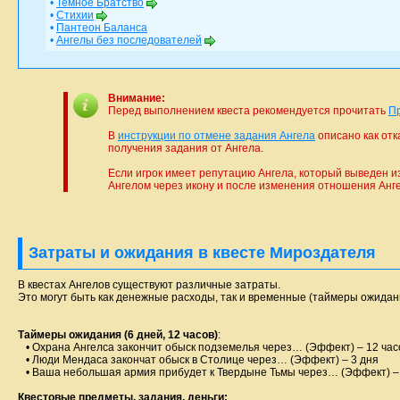
•
Темное Братство
•
Стихии
•
Пантеон Баланса
•
Ангелы без последователей
Внимание:
Перед выполнением квеста рекомендуется прочитать
П
В
инструкции по отмене задания Ангела
описано как отк
получения задания от Ангела.
Если игрок имеет репутацию Ангела, который выведен из
Ангелом через икону и после изменения отношения Ангел
Затраты и ожидания в квесте Мироздателя
В квестах Ангелов существуют различные затраты.
Это могут быть как денежные расходы, так и временные (таймеры ожидани
Таймеры ожидания (6 дней, 12 часов)
:
• Охрана Ангелса закончит обыск подземелья через… (Эффект) – 12 час
• Люди Мендаса закончат обыск в Столице через… (Эффект) – 3 дня
• Ваша небольшая армия прибудет к Твердыне Тьмы через… (Эффект) –
Квестовые предметы, задания, деньги: