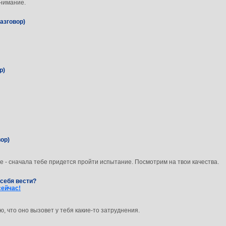
внимание.
азговор)
р)
вор)
ще - сначала тебе придется пройти испытание. Посмотрим на твои качества.
 себя вести?
сейчас!
, что оно вызовет у тебя какие-то затруднения.