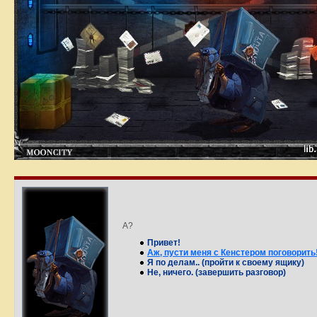
А?
Привет!
Аж, пусти меня с Кенстером поговорить
Я по делам.. (пройти к своему ящику)
Не, ничего. (завершить разговор)