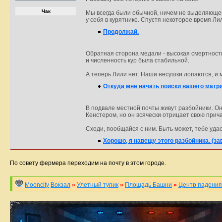
Чак
Мы всегда были обычной, ничем не выделяющейс
у себя в курятнике. Спустя некоторое время Ли
Продолжай.
Обратная сторона медали - высокая смертность
и численность кур была стабильной.
А теперь Лили нет. Наши несушки лопаются, и 
Откуда мне начать поиски вашего матр
В подвале местной почты живут разбойники. Он
Кенстером, но он всячески отрицает свою прич
Сходи, пообщайся с ним. Быть может, тебе удаст
Хорошо, я навещу этого разбойника. (за
По совету фермера переходим на почту в этом городе.
Mooncity
Вокзал
»
Улетный тупик
»
Площадь Башни
»
Центр падения