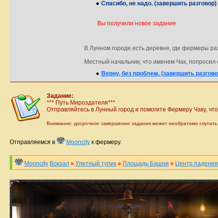
Спасибо, не надо. (завершить разговор)
Вы получили новое задание
В Лунном городе есть деревня, где фермеры раз
Местный начальник, что именем Чак, попросил о
Верну, без проблем. (завершить разгово
Задание:
*** Путь Мироздателя***
Отправляйтесь в Лунный город и помогите Фермеру Чаку, что 
Внимание: досрочное завершение задания может необратимо спутать н
Отправляемся в
Mooncity
к фермеру.
Mooncity
Вокзал
»
Улетный тупик
»
Площадь Башни
»
Центр падения