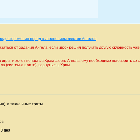
редостережения перед выполнением квестов Ангелов
азаться от задания Ангела, если игрок решил получать другую склонность уже
 игры, и хочет попасть в Храм своего Ангела, ему необходимо поговорить со 
а (системка в чате), вернуться в Храм.
я), а также иные траты.
ов
 3 дня