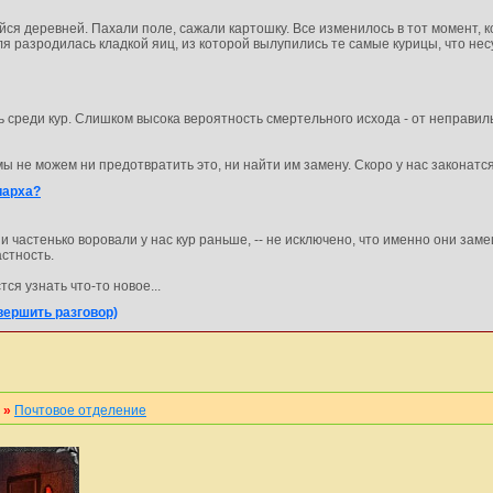
я деревней. Пахали поле, сажали картошку. Все изменилось в тот момент, к
ля разродилась кладкой яиц, из которой вылупились те самые курицы, что нес
 среди кур. Слишком высока вероятность смертельного исхода - от неправил
мы не можем ни предотвратить это, ни найти им замену. Скоро у нас законат
иарха?
и частенько воровали у нас кур раньше, -- не исключено, что именно они за
астность.
ся узнать что-то новое...
вершить разговор)
»
Почтовое отделение