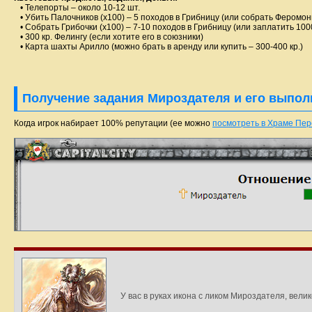
• Телепорты – около 10-12 шт.
• Убить Палочников (х100) – 5 походов в Грибницу (или собрать Феромон
• Собрать Грибочки (х100) – 7-10 походов в Грибницу (или заплатить 1000
• 300 кр. Фелингу (если хотите его в союзники)
• Карта шахты Арилло (можно брать в аренду или купить – 300-400 кр.)
Получение задания Мироздателя и его выпол
Когда игрок набирает 100% репутации (ее можно
посмотреть в Храме Пе
У вас в руках икона с ликом Мироздателя, велик