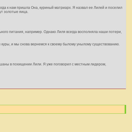
огда к нам пришла Она, куриный матриарх. Я назвал ее Лилей и поселил
ут золотые яица.
ьного питания, например. Однако Лиля всегда восполняла наши потери,
ся куры, и мы снова вернемся к своему былому унылому существованию.
мешаны в похищении Лили. Я уже поговорил с местным лидером,