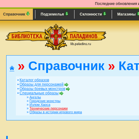
Последние обновления и
Справочник
Подземелья
Склонности
Магазины
»
Справочник
»
Кат
•
Каталог образов
•
Образы для персонажей
•
Образы боевых монстров
•
Специальные образы
»
Ангелы
»
Городские монстры
»
Излом Хаоса
»
Технические персонажи
»
Образы в истории игрового мира