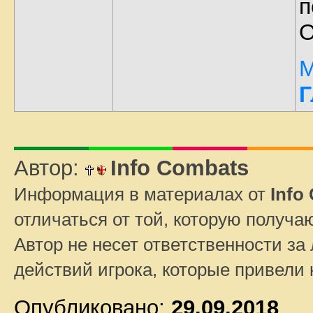
п
О
М
Г
Автор:
Info Combats
Информация в материалах от
Info
отличаться от той, которую получа
Автор не несет ответственности за 
действий игрока, которые привели
Опубликовано:
29.09.2018