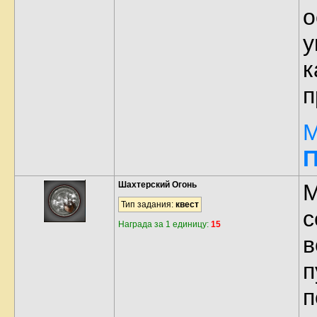
о
у
к
п
М
П
Шахтерский Огонь
М
Тип задания:
квест
с
Награда за 1 единицу:
15
в
п
п