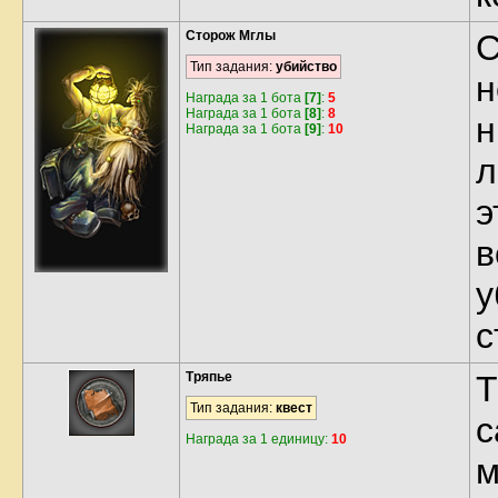
Сторож Мглы
С
Тип задания:
убийство
н
Награда за 1 бота
[7]
:
5
Награда за 1 бота
[8]
:
8
н
Награда за 1 бота
[9]
:
10
л
э
в
у
с
Тряпье
Т
Тип задания:
квест
с
Награда за 1 единицу:
10
м