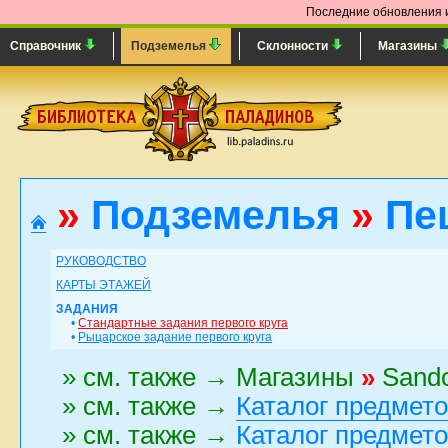
Последние обновления и
Справочник
Подземелья
Склонности
Магазины
»
Подземелья
»
Пе
РУКОВОДСТВО
КАРТЫ ЭТАЖЕЙ
ЗАДАНИЯ
•
Стандартные задания первого круга
•
Рыцарское задание первого круга
» см. также → Магазины
»
Sandc
» см. также →
Каталог предмет
» см. также →
Каталог предмет