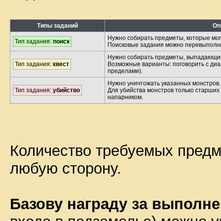
Типы заданий
Оп
Нужно собирать предметы, которые мог
Тип задания:
поиск
Поисковые задания можно перевыполн
Нужно собирать предметы, выпадающие
Тип задания:
квест
Возможные варианты: поговорить с диа
пределами).
Нужно уничтожать указанных монстров.
Тип задания:
убийство
Для убийства монстров только старших
напарником.
Количество требуемых предм
любую сторону.
Базову награду за выполн