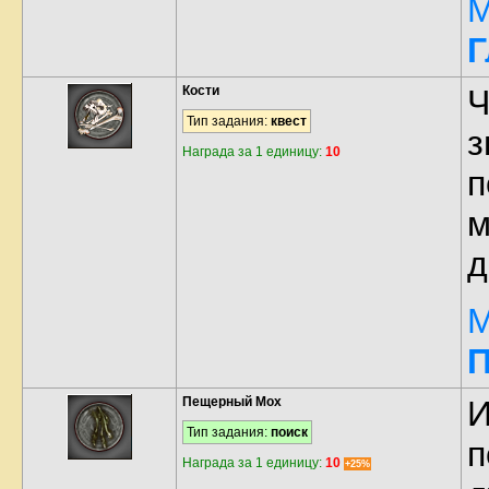
М
Г
Кости
Ч
Тип задания:
квест
з
Награда за 1 единицу:
10
п
м
д
М
П
Пещерный Мох
И
Тип задания:
поиск
п
Награда за 1 единицу:
10
+25%