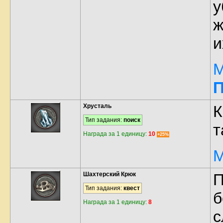
у
ж
и
М
П
Хрусталь
К
Тип задания:
поиск
т
Награда за 1 единицу:
10
+25%
М
Шахтерский Крюк
П
Тип задания:
квест
б
Награда за 1 единицу:
8
с