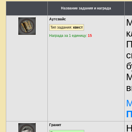
Название задания и награда
Аутсвайс
М
Тип задания:
квест
к
Награда за 1 единицу:
15
П
с
б
М
в
М
П
Гранит
Н