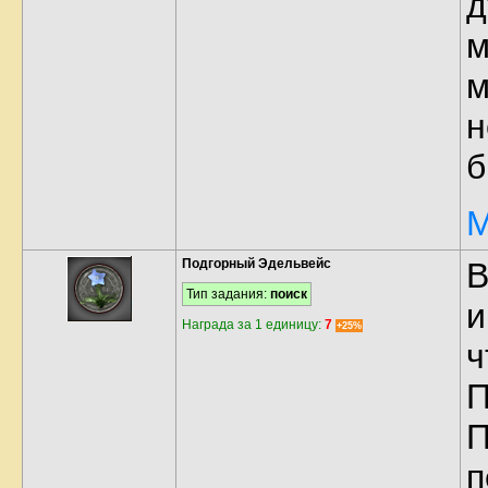
д
м
м
н
б
М
Подгорный Эдельвейс
В
Тип задания:
поиск
и
Награда за 1 единицу:
7
+25%
ч
П
П
п