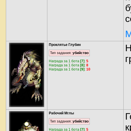
б
с
М
Проклятье Глубин
Н
Тип задания:
убийство
г
Награда за 1 бота
[7]
:
5
Награда за 1 бота
[8]
:
8
Награда за 1 бота
[9]
:
10
Рабочий Мглы
Г
Тип задания:
убийство
к
Награда за 1 бота
[7]
:
5