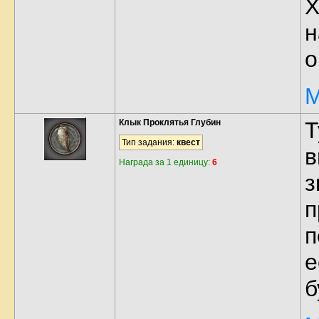
Х
н
о
М
Клык Проклятья Глубин
Т
Тип задания:
квест
в
Награда за 1 единицу:
6
з
п
п
е
б