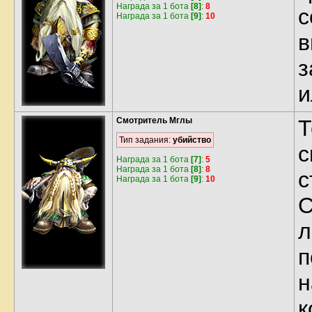
Награда за 1 бота
[8]
:
8
с
Награда за 1 бота
[9]
:
10
в
з
и
Смотритель Мглы
Т
Тип задания:
убийство
с
Награда за 1 бота
[7]
:
5
Награда за 1 бота
[8]
:
8
с
Награда за 1 бота
[9]
:
10
С
л
п
н
к