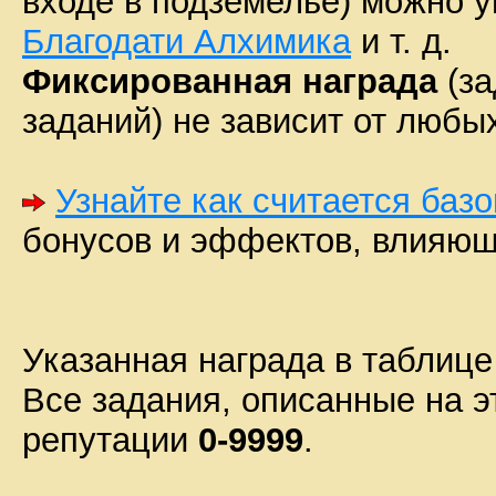
входе в подземелье) можно 
Благодати Алхимика
и т. д.
Фиксированная награда
(за
заданий) не зависит от любых
Узнайте как считается баз
бонусов и эффектов, влияющ
Указанная награда в таблиц
Все задания, описанные на э
репутации
0-9999
.