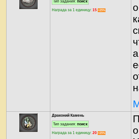
Тип задания:
поиск
о
Награда за 1 единицу:
15
+25%
к
с
ч
а
е
о
н
М
Драконий Камень
П
Тип задания:
поиск
о
Награда за 1 единицу:
20
+25%