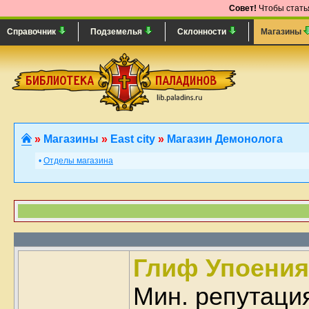
Совет!
Чтобы статья
Справочник
Подземелья
Склонности
Магазины
»
Магазины
»
East city
»
Магазин Демонолога
•
Отделы магазина
Глиф Упоения
Мин. репутаци