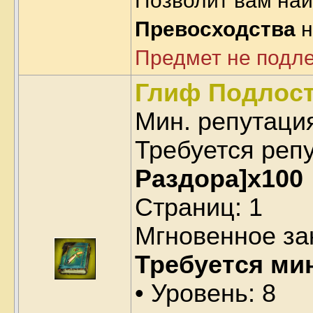
Позволит вам най
Превосходства
н
Предмет не подл
Глиф Подлос
Мин. репутаци
Требуется реп
Раздора]x100
Страниц: 1
Мгновенное за
Требуется ми
• Уровень: 8