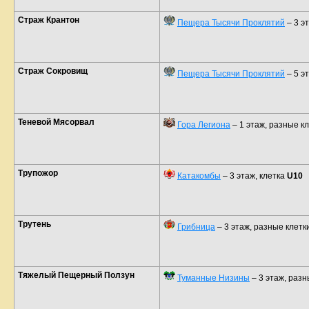
Страж Крантон
Пещера Тысячи Проклятий
– 3 э
Страж Сокровищ
Пещера Тысячи Проклятий
– 5 э
Теневой Мясорвал
Гора Легиона
– 1 этаж, разные к
Трупожор
Катакомбы
– 3 этаж, клетка
U10
Трутень
Грибница
– 3 этаж, разные клетк
Тяжелый Пещерный Ползун
Туманные Низины
– 3 этаж, разн