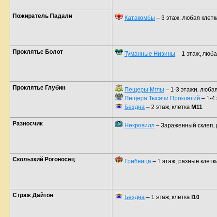
Пожиратель Падали
Катакомбы
– 3 этаж, любая клетк
Проклятье Болот
Туманные Низины
– 1 этаж, люба
Проклятье Глубин
Пещеры Мглы
– 1-3 этажи, любая
Пещера Тысячи Проклятий
– 1-4
Бездна
– 2 этаж, клетка
M11
Разносчик
Некровилл
– Зараженный склеп, 
Скользкий Рогоносец
Грибница
– 1 этаж, разные клетк
Страж Дайтон
Бездна
– 1 этаж, клетка
I10