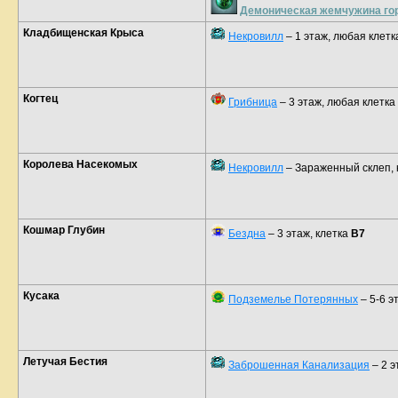
Демоническая жемчужина го
Кладбищенская Крыса
Некровилл
– 1 этаж, любая клетк
Когтец
Грибница
– 3 этаж, любая клетка
Королева Насекомых
Некровилл
– Зараженный склеп, 
Кошмар Глубин
Бездна
– 3 этаж, клетка
B7
Кусака
Подземелье Потерянных
– 5-6 э
Летучая Бестия
Заброшенная Канализация
– 2 э