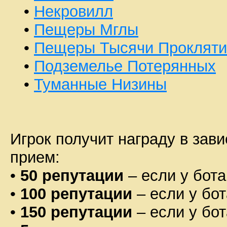
•
Некровилл
•
Пещеры Мглы
•
Пещеры Тысячи Прокляти
•
Подземелье Потерянных
•
Туманные Низины
Игрок получит награду в зави
прием:
•
50 репутации
– если у бот
•
100 репутации
– если у бо
•
150 репутации
– если у бо