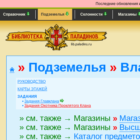
Последние обновления и
Справочник
Подземелья
Склонности
Магазины
»
Подземелья
»
Вла
РУКОВОДСТВО
КАРТЫ ЭТАЖЕЙ
ЗАДАНИЯ
•
Задания Главклана
•
Задания Охотника Проклятого Клана
» см. также → Магазины
»
Мага
» см. также → Магазины
»
Высш
» см. также →
Каталог предмет