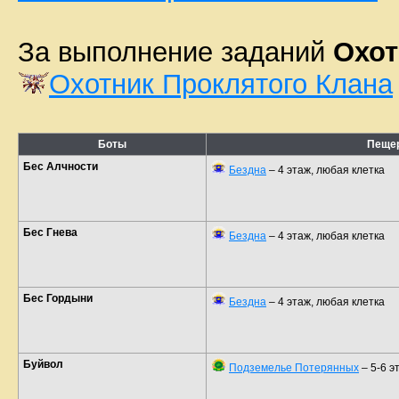
За выполнение заданий
Охот
Охотник Проклятого Клана
Боты
Пеще
Бес Алчности
Бездна
– 4 этаж, любая клетка
Бес Гнева
Бездна
– 4 этаж, любая клетка
Бес Гордыни
Бездна
– 4 этаж, любая клетка
Буйвол
Подземелье Потерянных
– 5-6 э