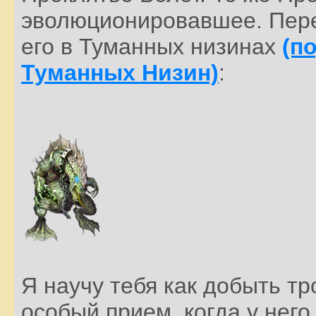
эволюционировавшее. Пере
его в Туманных низинах
(п
Туманных Низин)
:
Я научу тебя как добыть тр
особый прием, когда у нег