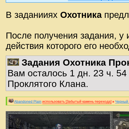
В заданииях
Охотника
предла
После получения задания, у 
действия которого его необх
Задания Охотника Про
Вам осталось 1 дн. 23 ч. 5
Проклятого Клана.
Abandoned Plain
использовать [Забытый камень перехода]
»
Черный 