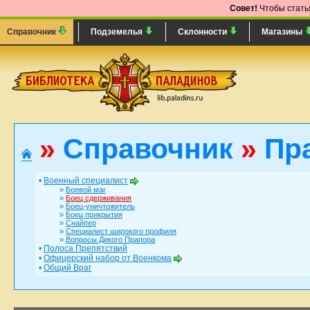
Совет!
Чтобы статья
Справочник
Подземелья
Склонности
Магазины
»
Справочник
»
Пра
•
Военный специалист
»
Боевой маг
»
Боец сдерживания
»
Боец-уничтожитель
»
Боец прикрытия
»
Снайпер
»
Специалист широкого профиля
»
Вопросы Дикого Прапора
•
Полоса Препятствий
•
Офицерский набор от Военкома
•
Общий Враг