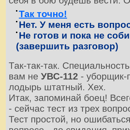
себя в бою будешь вести. О
Так точно!
Нет. У меня есть вопро
Не готов и пока не соб
(завершить разговор)
Так-так-так. Специальност
вам не
УВС-112
- уборщик-
лодырь штатный. Хех.
Итак, запоминай боец! Всег
- сейчас тест из трех вопр
Тест простой, но ошибатьс
вопросе - до свидания, при