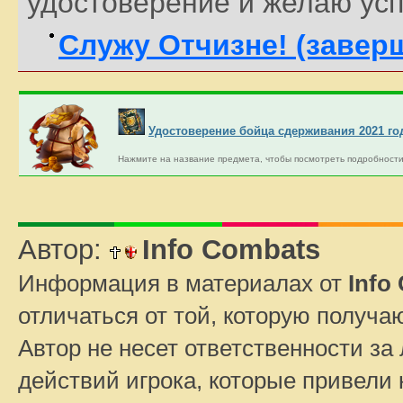
удостоверение и желаю усп
Служу Отчизне! (завер
Удостоверение бойца сдерживания 2021 го
Нажмите на название предмета, чтобы посмотреть подробности
Автор:
Info Combats
Информация в материалах от
Info
отличаться от той, которую получа
Автор не несет ответственности за 
действий игрока, которые привели