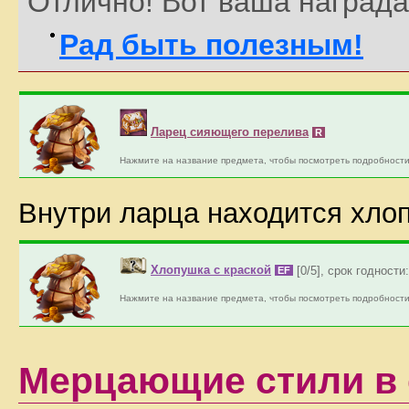
Отлично! Вот ваша награда
Рад быть полезным!
Ларец сияющего перелива
R
Нажмите на название предмета, чтобы посмотреть подробности
Внутри ларца находится хлоп
Хлопушка с краской
[0/5], срок годности
EF
Нажмите на название предмета, чтобы посмотреть подробности
Мерцающие стили в 