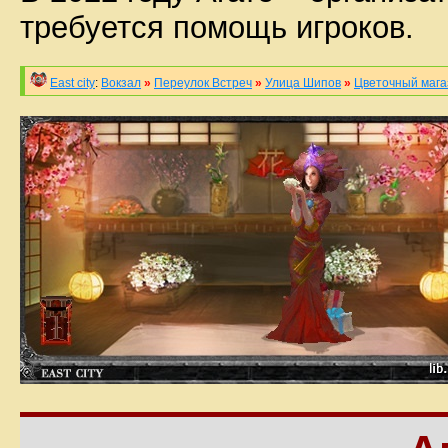
требуется помощь игроков.
East city
:
Вокзал
»
Переулок Встреч
»
Улица Шипов
»
Цветочный мага