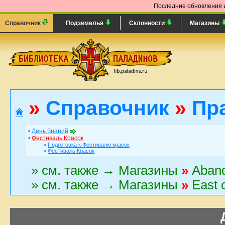
Последние обновления и
Справочник
Подземелья
Склонности
Магазины
»
Справочник
»
Пра
•
День Знаний
•
Фестиваль Красок
»
Подготовка к Фестивалю красок
»
Фестиваль Красок
» см. также → Магазины
»
Aband
» см. также → Магазины
»
East 