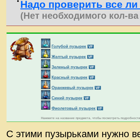
Надо проверить все ли 
(Нет необходимого кол-ва
Голубой пузырек
VF
Желтый пузырек
VF
Зеленый пузырек
VF
Красный пузырек
VF
Оранжевый пузырек
VF
Синий пузырек
VF
Фиолетовый пузырек
VF
Нажмите на название предмета, чтобы посмотреть подробности
С этими пузырьками нужно ве