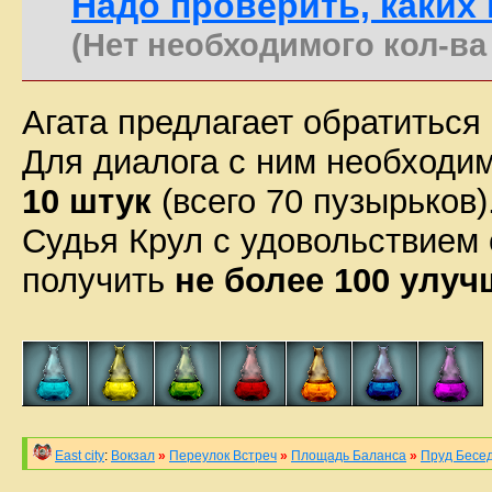
Надо проверить, каких 
(Нет необходимого кол-ва 
Агата предлагает обратиться
Для диалога с ним необходи
10 штук
(всего 70 пузырьков)
Судья Крул с удовольствием 
получить
не более 100 улу
East city
:
Вокзал
»
Переулок Встреч
»
Площадь Баланса
»
Пруд Бесе