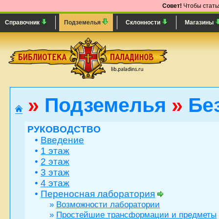
Совет!
Чтобы статья
Справочник
Подземелья
Склонности
Магазины
»
Подземелья
»
Бе
РУКОВОДСТВО
•
Введение
•
1 этаж
•
2 этаж
•
3 этаж
•
4 этаж
•
Переносная лаборатория
»
Возможности лаборатории
»
Простейшие трансформации и предметы