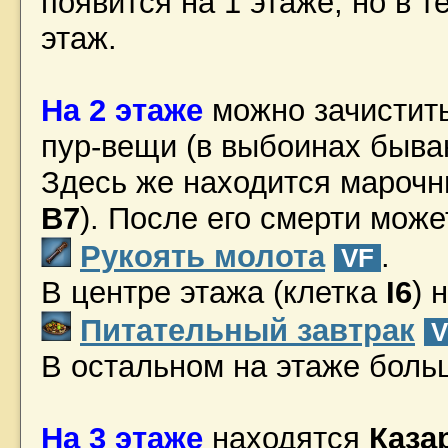
появится на 1 этаже, но в 
этаж.
На 2 этаже
можно зачистит
пур-вещи (в выбоинах быв
Здесь же находится марочн
B7
). После его смерти може
Рукоять молота
.
VF
В центре этажа (клетка
I6
) 
Питательный завтрак
V
В остальном на этаже больш
На 3 этаже
находятся
Каза