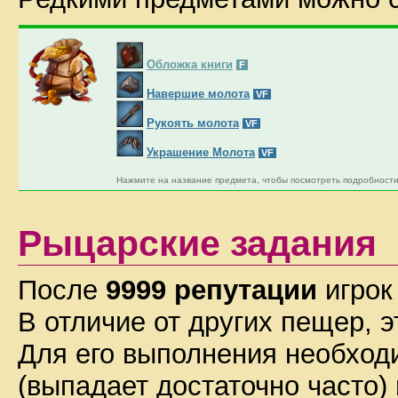
Обложка книги
F
Навершие молота
VF
Рукоять молота
VF
Украшение Молота
VF
Нажмите на название предмета, чтобы посмотреть подробности
Рыцарские задания
После
9999 репутации
игрок
В отличие от других пещер, 
Для его выполнения необход
(выпадает достаточно часто)