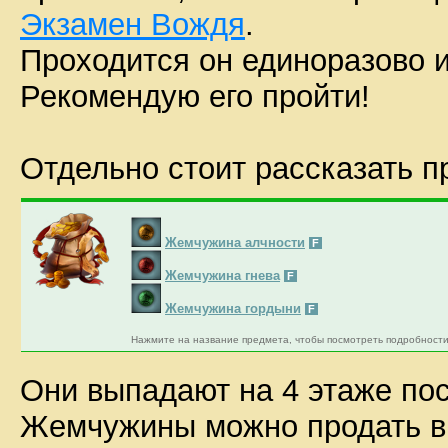
Экзамен Вождя
.
Проходится он единоразово и
Рекомендую его пройти!
Отдельно стоит рассказать 
Жемчужина алчности
F
Жемчужина гнева
F
Жемчужина гордыни
F
Нажмите на название предмета, чтобы посмотреть подробности
Они выпадают на 4 этаже по
Жемчужины можно продать 