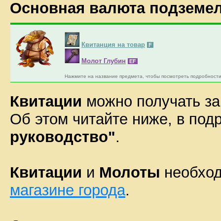
Основная валюта подземе
Квитанция на товар
F
Молот Глубин
EF
Нажмите на название предмета, чтобы посмотреть подробности
Квитации
можно получать з
Об этом читайте ниже, в по
руководство"
.
Квитации
и
Молоты
необход
магазине города
.