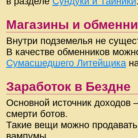
в разделе
Сундуки и Тайники
Магазины и обменни
Внутри подземелья не сущест
В качестве обменников можн
Сумасшедшего Литейщика
на
Заработок в Бездне
Основной источник доходов 
смерти ботов.
Такие вещи можно продават
вампумы.