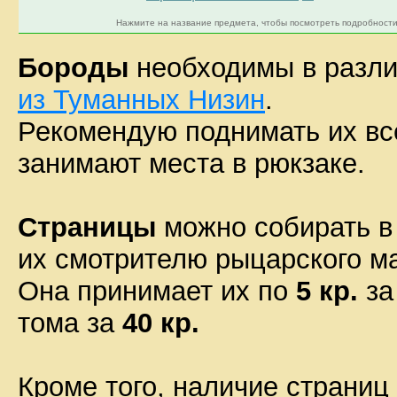
Нажмите на название предмета, чтобы посмотреть подробности
Бороды
необходимы в разли
из Туманных Низин
.
Рекомендую поднимать их всег
занимают места в рюкзаке.
Страницы
можно собирать в к
их смотрителю рыцарского ма
Она принимает их по
5 кр.
за
тома за
40 кр.
Кроме того, наличие страниц 