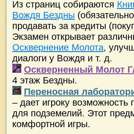
Из страниц собираются
Кни
Вождя Бездны
(обязательно 
продавать за кредиты (пок
Экзамен открывает различн
Осквернение Молота
, улуч
диалоги у Вождя и т. д.
Оскверненный Молот Г
4 этаж Бездны.
Переносная лаборатор
– дает игроку возможность 
для подземелий. Этот пред
комфортной игры.