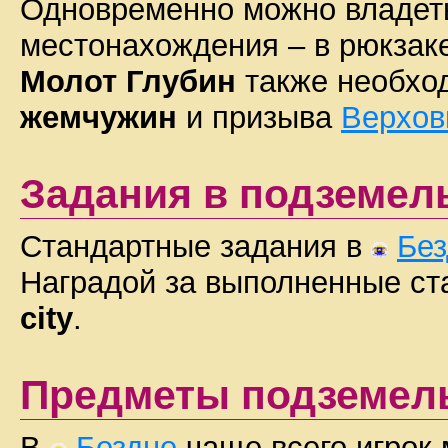
Одновременно можно владет
местонахождения – в рюкзаке
Молот Глубин
также необхо
жемчужин
и призыва
Верхов
Задания в подземел
Стандартные задания в
Без
Наградой за выполненные ст
city
.
Предметы подземел
В
Бездне
чаще всего игрок