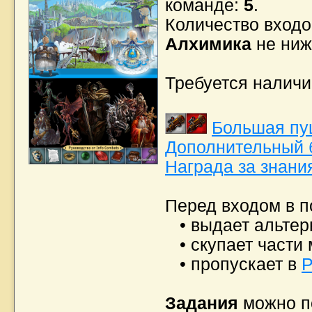
команде:
5
.
Количество входов
Алхимика
не ни
Требуется налич
Большая пу
Дополнительный 
Награда за знания
Перед входом в 
• выдает альтер
• скупает части 
• пропускает в
Р
Задания
можно по