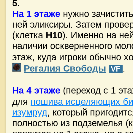
5.
На 1 этаже
нужно зачистить
ней эликсиры. Затем провер
(клетка
H10
). Именно на не
наличии оскверненного моло
этаж, куда игроки обычно х
Регалия Свободы
.
VF
На 4 этаже
(переход с 1 эт
для
пошива исцеляющих би
изумруд
, который пригодит
полностью из подземелья (к