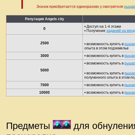
Значок приобретается единоразово у смотрителя
рыцар
Репутация Angels city
• Доступ на 1-4 этажи
0
• Получение
заданий на вход
2500
• возможность купить в
рыцар
опыта в этом подземелье
3000
• возможность купить в
рыцар
• возможность купить в
рыцар
5000
• возможность купить в
рыцар
полученного опыта в этом п
7000
• возможность купить в
рыцар
10000
• возможность купить в
рыцар
Предметы
для обнуления