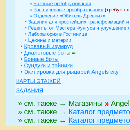
»
Базовые преобразования
»
Расширенные преобразования
(требуетс
»
Отделение «Обитель Древних»
•
Задания для простейших трансформаций и
•
Рецепты от Мастера Фунгуса и улучшение 
•
Лаборатория в Гостинице
•
Цехины и материи
•
Кровавый изумруд
•
Диалоговые боты
•
Боевые боты
•
Сундуки и тайники
•
Экипировка для рыцарей Angels city
КАРТЫ ЭТАЖЕЙ
ЗАДАНИЯ
» см. также → Магазины
»
Angel
» см. также →
Каталог предмет
» см. также →
Каталог предмет