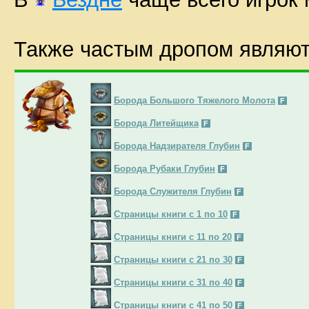
Также частым дропом являют
Борода Большого Тяжелого Молота
F
Борода Литейщика
F
Борода Надзирателя Глубин
F
Борода Рубаки Глубин
F
Борода Служителя Глубин
F
Страницы книги с 1 по 10
F
Страницы книги с 11 по 20
F
Страницы книги с 21 по 30
F
Страницы книги с 31 по 40
F
Страницы книги с 41 по 50
F