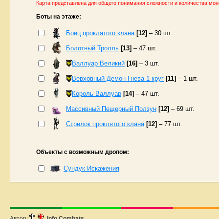
Карта представлена для общего понимания сложности и количества мон
Боты на этаже:
Боец проклятого клана
[12]
– 30 шт.
Болотный Тролль
[13]
– 47 шт.
Валлуар Великий
[16]
– 3 шт.
Верховный Демон Гнева 1 круг
[11]
– 1 шт.
Король Валлуар
[14]
– 47 шт.
Массивный Пещерный Ползун
[12]
– 69 шт.
Стрелок проклятого клана
[12]
– 77 шт.
Объекты с возможным дропом:
Сундук Искажения
Автор:
Info Combats