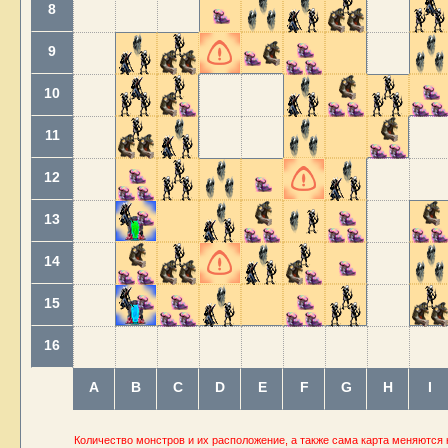
8
9
10
11
12
13
14
15
16
A
B
C
D
E
F
G
H
I
Количество монстров и их расположение, а также сама карта меняются 