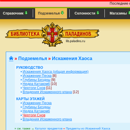
Последние 
Справочник
Подземелья
Склонности
Магазины
»
Подземелья
»
Искажения Хаоса
РУКОВОДСТВО
•
Искажения Хаоса (общая информация)
•
Искажение Песка
[8]
•
Глубины Бездны
[9]
•
Недра Катакомб
[10]
•
Чертоги Снов
[11]
•
Владения Искаженного клана
[12]
КАРТЫ ЭТАЖЕЙ
•
Искажение Песка
•
Глубины Бездны
•
Недра Катакомб
•
Чертоги Снов
•
Владения Искаженного клана
» см. также →
Каталог предметов
»
Предметы из Искажений Хаоса