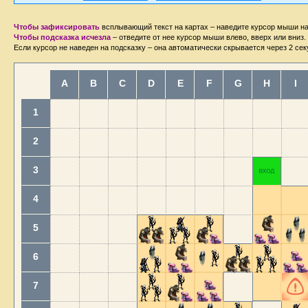
Чтобы зафиксировать
всплывающий текст на картах – наведите курсор мыши на
Чтобы подсказка исчезла
– отведите от нее курсор мыши влево, вверх или вниз.
Если курсор не наведен на подсказку – она автоматически скрывается через 2 сек
A
B
C
D
E
F
G
H
I
1
2
3
4
5
6
7