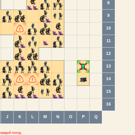
8
9
10
11
12
13
14
15
16
J
K
L
M
N
O
P
Q
каждый поход.