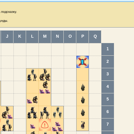
 подсказку.
унды.
J
K
L
M
N
O
P
Q
1
2
3
4
5
6
7