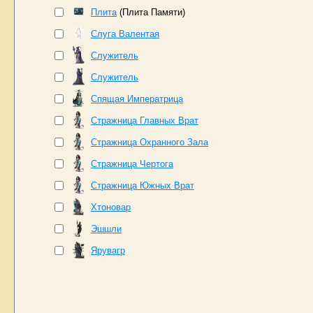
Плита
(Плита Памяти)
Слуга Валентая
Служитeль
Служитель
Спящая Императрица
Стражница Главных Врат
Стражница Охранного Зала
Стражница Чертога
Стражница Южных Врат
Хтоновар
Эшшли
Ярувагр