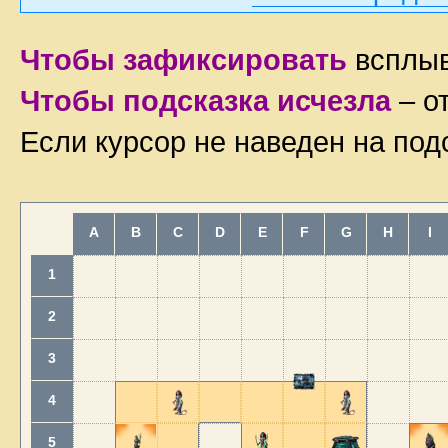
Чтобы зафиксировать
всплыв
Чтобы подсказка исчезла
– о
Если курсор не наведен на под
A
B
C
D
E
F
G
H
I
1
2
3
4
5