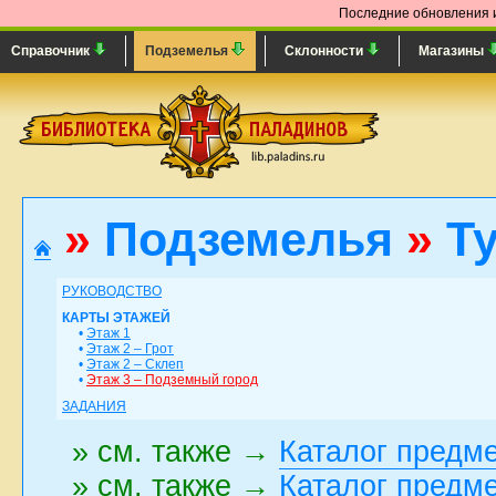
Последние обновления и
Справочник
Подземелья
Склонности
Магазины
»
Подземелья
»
Ту
РУКОВОДСТВО
КАРТЫ ЭТАЖЕЙ
•
Этаж 1
•
Этаж 2 – Грот
•
Этаж 2 – Склеп
•
Этаж 3 – Подземный город
ЗАДАНИЯ
» см. также →
Каталог предм
» см. также →
Каталог предм