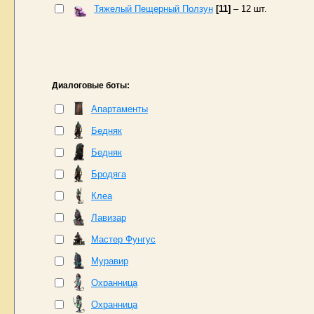
Тяжелый Пещерный Ползун
[11]
– 12 шт.
Диалоговые боты:
Апартаменты
Бедняк
Бедняк
Бродяга
Клеа
Лавизар
Мастер Фунгус
Муравир
Охранницa
Охранница