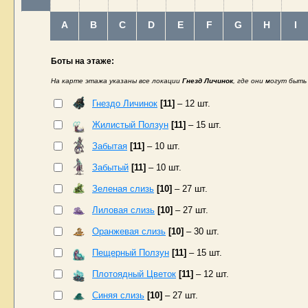
A
B
C
D
E
F
G
H
I
Боты на этаже:
На карте этажа указаны все локации
Гнезд Личинок
, где они могут быт
Гнездо Личинок
[11]
– 12 шт.
Жилистый Ползун
[11]
– 15 шт.
Забытая
[11]
– 10 шт.
Забытый
[11]
– 10 шт.
Зеленая cлизь
[10]
– 27 шт.
Лиловая cлизь
[10]
– 27 шт.
Оранжевая cлизь
[10]
– 30 шт.
Пещерный Ползун
[11]
– 15 шт.
Плoтоядный Цвeтoк
[11]
– 12 шт.
Синяя cлизь
[10]
– 27 шт.