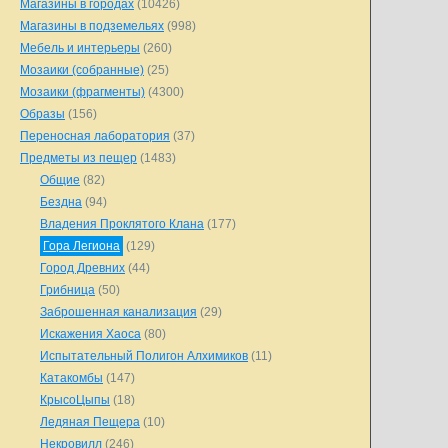
Магазины в городах
(10426)
Магазины в подземельях
(998)
Мебель и интерьеры
(260)
Мозаики (собранные)
(25)
Мозаики (фрагменты)
(4300)
Образы
(156)
Переносная лаборатория
(37)
Предметы из пещер
(1483)
Общие
(82)
Бездна
(94)
Владения Проклятого Клана
(177)
Гора Легиона
(129)
Город Древних
(44)
Грибница
(50)
Заброшенная канализация
(29)
Искажения Хаоса
(80)
Испытательный Полигон Алхимиков
(11)
Катакомбы
(147)
КрысоЦыпы
(18)
Ледяная Пещера
(10)
Некровилл
(246)