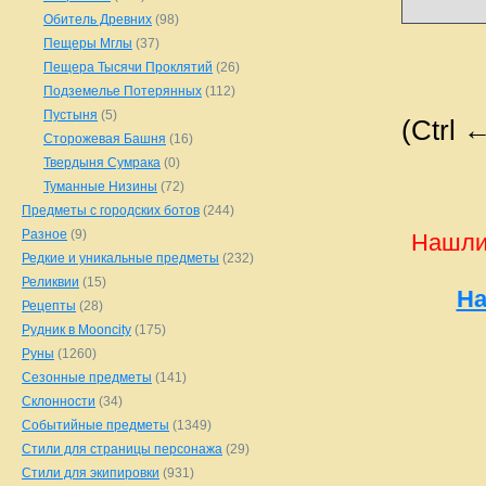
Обитель Древних
(98)
Пещеры Мглы
(37)
Пещера Тысячи Проклятий
(26)
Подземелье Потерянных
(112)
Пустыня
(5)
(Ctrl 
Сторожевая Башня
(16)
Твердыня Сумрака
(0)
Туманные Низины
(72)
Предметы с городских ботов
(244)
Разное
(9)
Нашли
Редкие и уникальные предметы
(232)
Реликвии
(15)
На
Рецепты
(28)
Рудник в Mooncity
(175)
Руны
(1260)
Сезонные предметы
(141)
Склонности
(34)
Событийные предметы
(1349)
Стили для страницы персонажа
(29)
Стили для экипировки
(931)