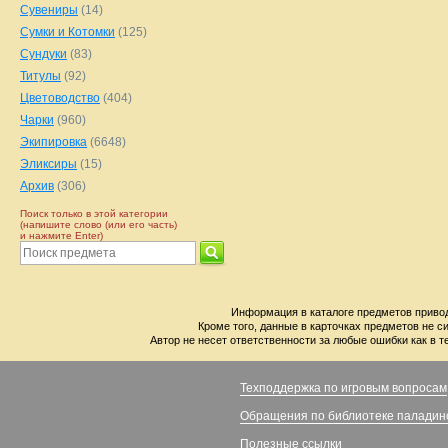
Сувениры
(14)
Сумки и Котомки
(125)
Сундуки
(83)
Титулы
(92)
Цветоводство
(404)
Чарки
(960)
Экипировка
(6648)
Эликсиры
(15)
Архив
(306)
Поиск только в этой категории
(напишите слово (или его часть)
и нажмите Enter)
Информация в каталоге предметов привод
Кроме того, данные в карточках предметов не с
Автор не несет ответственности за любые ошибки как в т
Техподдержка по игровым вопросам
Обращения по библиотеке паладин
Полезные ссылки