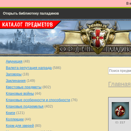
В 
Открыть библиотеку паладинов
Амуниция
(48)
Валюта репутация награда
(586)
Заговоры
(18)
Заклинания
(149)
Главная
Квестовые предметы
(802)
Клановые войны
(44)
Клановые особенности и способности
(76)
Клановые подземелья
(402)
Книги
(121)
Коллекции
(44)
ID:
217
Корм для зверей
(80)