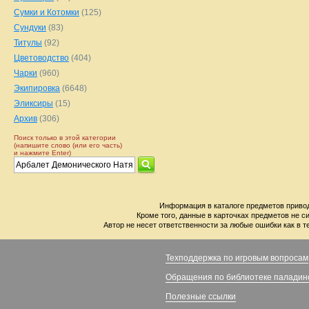
Сумки и Котомки
(125)
Сундуки
(83)
Титулы
(92)
Цветоводство
(404)
Чарки
(960)
Экипировка
(6648)
Эликсиры
(15)
Архив
(306)
Поиск только в этой категории
(напишите слово (или его часть)
и нажмите Enter)
Информация в каталоге предметов привод
Кроме того, данные в карточках предметов не с
Автор не несет ответственности за любые ошибки как в т
Техподдержка по игровым вопросам
Обращения по библиотеке паладин
Полезные ссылки