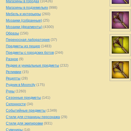
Магазины в городах
(10426)
Магазины в подземельях
(998)
Мебель и интерьеры
(260)
Мозаики (собранные)
(25)
Мозаики (фрагменты)
(4300)
Образы
(156)
Переносная лаборатория
(37)
Предметы из пещер
(1483)
Предметы с городских ботов
(244)
Разное
(9)
Редкие и уникальные предметы
(232)
Реликвии
(15)
Рецепты
(28)
Рудник в Mooncity
(175)
Руны
(1260)
Сезонные предметы
(141)
Склонности
(34)
Событийные предметы
(1349)
Стили для страницы персонажа
(29)
Стили для экипировки
(931)
Сувениры
(14)