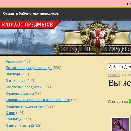
В 
Открыть библиотеку паладинов
Амуниция
(48)
Валюта репутация награда
(586)
Заговоры
(18)
Главная
→ Пои
Вы ис
Заклинания
(149)
Квестовые предметы
(802)
Клановые войны
(44)
Клановые особенности и способности
(76)
Сортировка
Клановые подземелья
(402)
Книги
(121)
Коллекции
(44)
Корм для зверей
(80)