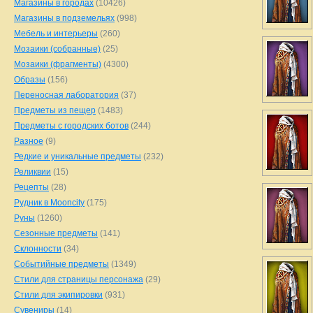
Магазины в городах
(10426)
Магазины в подземельях
(998)
Мебель и интерьеры
(260)
Мозаики (собранные)
(25)
Мозаики (фрагменты)
(4300)
Образы
(156)
Переносная лаборатория
(37)
Предметы из пещер
(1483)
Предметы с городских ботов
(244)
Разное
(9)
Редкие и уникальные предметы
(232)
Реликвии
(15)
Рецепты
(28)
Рудник в Mooncity
(175)
Руны
(1260)
Сезонные предметы
(141)
Склонности
(34)
Событийные предметы
(1349)
Стили для страницы персонажа
(29)
Стили для экипировки
(931)
Сувениры
(14)