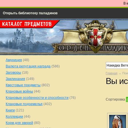
В 
Открыть библиотеку паладинов
Амуниция
(48)
Валюта репутация награда
(586)
Заговоры
(18)
Главная
→ Пои
Вы ис
Заклинания
(149)
Квестовые предметы
(802)
Клановые войны
(44)
Клановые особенности и способности
(76)
Сортировка
Клановые подземелья
(402)
Книги
(121)
Коллекции
(44)
Корм для зверей
(80)