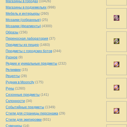
Магазины в городах
(10426)
Магазины в подземельях
(998)
Мебель и интерьеры
(260)
Мозаики (собранные)
(25)
Мозаики (фрагменты)
(4300)
Образы
(156)
Переносная лаборатория
(37)
Предметы из пещер
(1483)
Предметы с городских ботов
(244)
Разное
(9)
Редкие и уникальные предметы
(232)
Реликвии
(15)
Рецепты
(28)
Рудник в Mooncity
(175)
Руны
(1260)
Сезонные предметы
(141)
Склонности
(34)
Событийные предметы
(1349)
Стили для страницы персонажа
(29)
Стили для экипировки
(931)
Сувениры
(14)