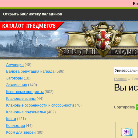
В 
Открыть библиотеку паладинов
Амуниция
(48)
Валюта репутация награда
(586)
Заговоры
(18)
Главная
→ Пои
Вы ис
Заклинания
(149)
Квестовые предметы
(802)
Клановые войны
(44)
Клановые особенности и способности
(76)
Сортировка
Клановые подземелья
(402)
Книги
(121)
Коллекции
(44)
Корм для зверей
(80)